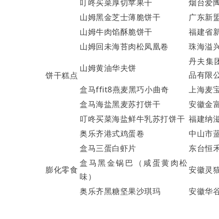
叮咚买菜厚切苹果干
烟台爱
山姆黑金芝士薄脆饼干
广东新
山姆牛肉馅酥脆饼干
福建省
山姆回未海苔肉松凤凰卷
珠海溢
丹夫集
山姆黄油华夫饼
品有限
饼干糕点
盒马ffit8燕麦黑巧小曲奇
上海麦
盒马海盐黑麦苏打饼干
安徽金
叮咚买菜海盐鲜牛乳苏打饼干
福建纳
奥乐齐港式鸡蛋卷
中山市
盒马三蛋白虾片
东台恒
盒马黑金锅巴（咸蛋黄肉松
膨化零食
安徽灵
味）
奥乐齐黑糖坚果沙琪玛
安徽华