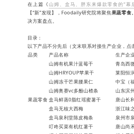
在上篇《
山姆、盒马、胖东来爆款零食的“幕
【“新”发现】，Foodaily研究院将聚焦
果蔬零食
决方案盘点。
目录：
以下产品不分先后（文末联系对接生产企业，点击
品类
产品名称
生产企
山姆有机果汁蓝莓干
青岛西
山姆HRYOUP苹果干
莱阳恒
山姆冻干芒果腰果仁
中宝（
山姆奥赛vc多酚山楂条
山东滨
果蔬零食
盒马鲜蒸0脂红瑶蜜薯干
唐山长
盒马无核大西梅
浙江味
盒马泉利堂陈皮梅条
泉州市
叮咚买菜有机红薯干
唐山尚