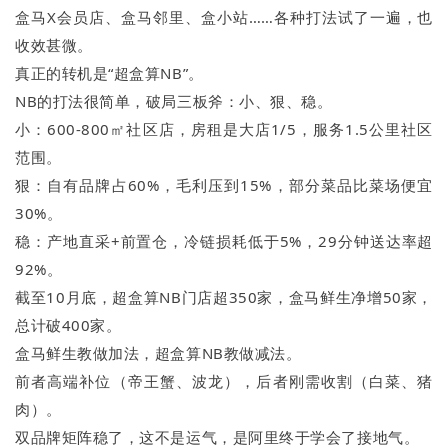
‌盒马X会员店‌、盒马邻里‌、盒小站‌‌……各种打法试了一遍，也
收效甚微。
真正的转机是“超盒算NB”。
NB的打法很简单，破局三板斧：小、狠、稳。
小：600-800㎡社区店，房租是大店1/5，服务1.5公里社区
范围。
狠：自有品牌占60%，毛利压到15%，部分菜品比菜场便宜
30%。
稳：产地直采+前置仓，冷链损耗低于5%，29分钟送达率超
92%。
截至10月底，超盒算NB门店超350家，盒马鲜生净增50家，
总计破400家。
盒马鲜生教做加法，超盒算NB教做减法。
前者高端补位（帝王蟹、波龙），后者刚需收割（白菜、猪
肉）。
双品牌矩阵稳了，这不是运气，是阿里终于学会了接地气。