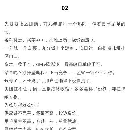
02
先聊聊社区团购，前几年那叫一个热闹，乍看要革菜场的
命。
各种优选、买菜APP，扎堆上场，烧钱如流水。
一分钱一斤白菜，九分钱十个鸡蛋，次日达、自提点扎堆小
区门口。
资本一掷千金，GMV蹭蹭涨，最高峰日单破千万。
结果呢？涉嫌垄断和不正当竞争——监管一纸令下叫停。
钱停了，团长跑了，用户也懒得下楼自提了。
美团扛不住亏损，直接战略收缩；多多赢得了份额，却在持
续亏损。
为啥崩得这么快？
供应链不完善，坏菜率高，投诉爆炸。
用户黏性不高，补贴一停，单量就凉。
履约成本太高，链条太长，赚个寂寞。