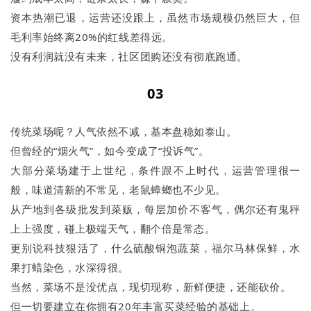
资本热潮已退，运营还没跟上，虽然市场规模仍然巨大，但
毛利率始终离20%的红线差得远。
没有利润就没有未来，社区团购还没有彻底跑通。
03
传统菜场呢？人气依然不减，基本盘稳如泰山。
但曾经的“烟火气”，如今变成了“投诉气”。
大部分菜场建于上世纪，条件跟不上时代，运营管理很一
般，味道清新的不常见，老鼠蟑螂也不少见。
从产地到各级批发到菜贩，每层加价不客气，偶尔还有鬼秤
上上强度，碰上极端天气，翻个倍是常态。
更别说科技狠活了，什么硫酸铜泡蔬菜，福尔马林保鲜，水
果打蜡染色，水深得很。
当然，菜场不是没优点，现切现称，新鲜便捷，还能砍价。
但一切要建立在你拥有20年丰富买菜经验的基础上。