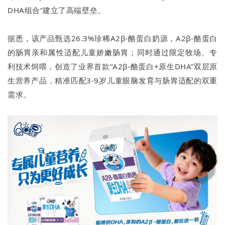
DHA组合”建立了高端壁垒。
据悉，该产品甄选26.3%珍稀A2β-酪蛋白奶源，A2β-酪蛋白
的肠胃亲和属性适配儿童娇嫩肠胃；同时通过限定牧场、专
利技术饲喂，创造了业界首款“A2β-酪蛋白+原生DHA”双层原
生营养产品，精准匹配3-9岁儿童眼脑发育与肠胃适配的双重
需求。