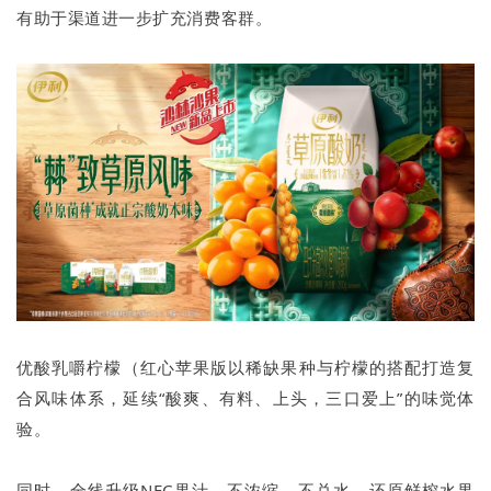
有助于渠道进一步扩充消费客群。
优酸乳嚼柠檬（红心苹果版以稀缺果种与柠檬的搭配打造复
合风味体系，延续“酸爽、有料、上头，三口爱上”的味觉体
验。
同时，全线升级NFC果汁，不浓缩，不兑水，还原鲜榨水果