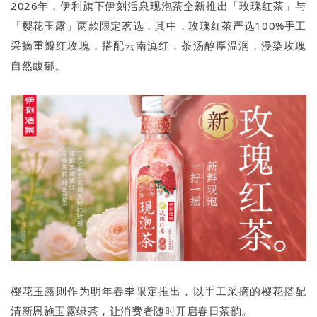
2026年，伊利旗下伊刻活泉现泡茶全新推出「玫瑰红茶」与
「樱花玉露」两款限定茗选，其中，玫瑰红茶严选100%手工
采摘重瓣红玫瑰，搭配云南滇红，茶汤醇厚温润，浸染玫瑰
自然馥郁。
樱花玉露则作为明年春季限定推出，以手工采摘的樱花搭配
清新恩施玉露绿茶，让消费者随时开启春日茶韵。