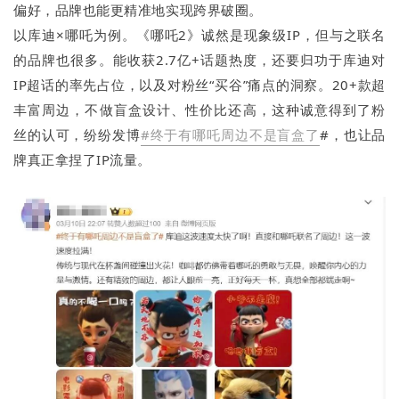
偏好，品牌也能更精准地实现跨界破圈。
以库迪×哪吒为例。《哪吒2》诚然是现象级IP，但与之联名
的品牌也很多。能收获2.7亿+话题热度，还要归功于库迪对
IP超话的率先占位，以及对粉丝“买谷”痛点的洞察。20+款超
丰富周边，不做盲盒设计、性价比还高，这种诚意得到了粉
丝的认可，纷纷发博
#终于有哪吒周边不是盲盒了
#，也让品
牌真正拿捏了IP流量。