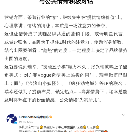
与公共情绪积极对话
营销方面，茶咖行业的“卷”，继续集中在“提供情绪价值”上。
心理学讲，情绪的消涨，本质是一场注意力的争夺。
这也让借势成了茶咖品牌共通的营销手段。或请明星代言、
或做IP联名，品牌为了抓住Z时代的注意力，使劲浑身解数。
结合出圈案例看，“趁热”的速度，一定程度上决定了品牌借势
出圈的速度。
这就要说到瑞幸。“技能五子棋”爆火不久，张兴朝就喝上了酸
角美式；刘亦菲Vogue造型美上热搜的同时，瑞幸微博已跟
上；而与《浪浪山小妖怪》、《疯狂动物城》等IP的联名，
瑞幸还做到了提前布局、锁定热点……高频借势下，瑞幸总能
及时将热点下的粉丝情感、公众情绪“为我所用”。