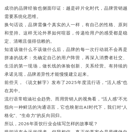
成功的品牌经验也侧面印证：越是碎片化时代，品牌营销越
需要系统化思维。
换句话说，品牌需像个真实的人一样，有自己的性格、原则
和坚持。这样无论外界如何喧嚣，传递给用户的感受都是稳
定、清晰且值得信赖的。
知道该做什么不该做什么后，品牌的每一次行动就不会再是
拼凑的战术：先确定自己的用户阵营，再深入消费者社交、
生活的第一现场，做长线的体验创新、关系经营。有持续的
承诺兑现，品牌差异性才能慢慢建立起来。
前些天，《说文解字》发布了2025年度流行语，“活人感”也
在其中。
流行语常暗涵社会趋势。而用营销人的视角看，“活人感”不光
指向一种鲜活的沟通语言，它也映射出AI时代下，我们对“人
格化”、“生命力”的反向回归。
所以，2026年茶饮行业会续写怎样的故事呢？
世间没有永远的强者。但我相信，真正的赢家会是最懂做自