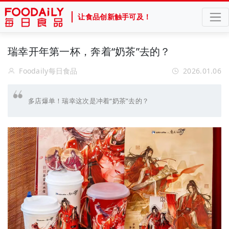
让食品创新触手可及！
瑞幸开年第一杯，奔着“奶茶”去的？
Foodaily每日食品
2026.01.06
多店爆单！瑞幸这次是冲着“奶茶”去的？