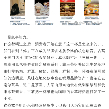
一是叙事能力。
什么都喝过之后，消费者开始在意「这一杯是怎么来的」。
我们看到「鲜」正在成为品牌讲述质价比的核心语言。古茗
全线门店换用IIAC铂金奖鲜豆，幸运咖打出「三鲜一现」，
瑞幸用氮气锁鲜做限定鲜豆系列，霸王茶姬升级水牛奶基地
主打零奶精。鲜豆、鲜奶、鲜果、鲜制，每一环都在做可感
知的透明度。风味在地化叙事也在积累品牌资产：喜茶在云
南做茶马古道主题茶室，去茶山用当地食材做刺梨酸甜和贵
阳冰茶酱香，古茗把一杯维也纳咖啡的香草籽奶盖打发了一
千次。
这些故事听起来都很营销叙事，但我们认为它们正在回答一