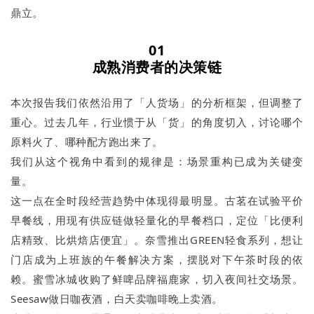
鼎立。
01
成熟消费者的决策链
本次报告我们依然沿用了「人货场」的分析框架，但调整了
重心。过去几年，行业惯于从「货」的角度切入，讨论哪个
原料火了、哪种配方跑出来了。
我们从这个视角中看到的规律是：场景重构已成为关键变
量。
这一点在全时段经营趋势中体现得最明显。古茗在试验平价
早餐线，用现有供应链做轻量化的早餐档口，定位「比便利
店精致、比烘焙店便宜」。奈雪推出GREEN轻食系列，想让
门店成为上班族的午餐解决方案，摆脱对下午茶时段的依
赖。蜜雪冰城收购了鲜啤品牌福鹿家，切入夜间社交场景。
Seesaw做日咖夜酒，白天卖咖啡晚上卖酒。