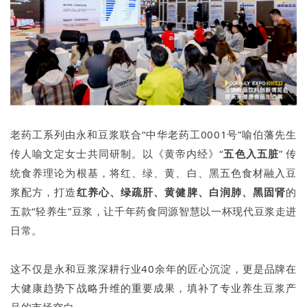
老药工系列由永和豆浆联合“中华老药工0001号”喻伯藩先生
传人喻文定女士共同研制。以《黄帝内经》“
五色入五脏
” 传
统食养理论为根基，将红、绿、黄、白、黑五色食材融入豆
浆配方，打造
红养心、绿疏肝、黄健脾、白润肺、黑固肾
的
五款“轻养生”豆浆，让千年药食同源智慧以一杯现代豆浆走进
日常。
这不仅是永和豆浆深耕行业40余年的匠心沉淀，更是品牌在
大健康趋势下战略升维的重要成果，填补了专业养生豆浆产
品的市场空白。