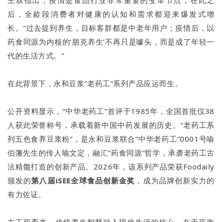
后，全龄段消费者对健康的认知和需求都迎来爆发式增
长。“过去提到养生，目标客群都是中老年用户；疫情后，以
药食同源为内核的‘朋克养生’不再只是噱头，而是成了年轻一
代的生活方式。”
在此背景下，永和豆浆“老药工”系列产品应运而生。
公开资料显示，“中华老药工”首评于1985年，全国首批仅38
人获此荣誉称号，承载着新中国中药发展的历史。“老药工系
列五色食养豆浆粉”，是永和豆浆联合“中华老药工”0001号喻
伯藩先生的传人喻文定，融汇“药食同源”哲学，承袭老药工古
法精髓打造的创新产品。2026年，该系列产品荣获Foodaily
颁发的
第八届iSEE全球食品创新金奖
，成为品牌创新实力的
有力佐证。
在王双看来，传统养生智慧融入现代生活的核心，在于平衡