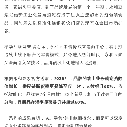
省一家街头早餐店。到了品牌发展的第一个十年期，永和豆
浆就借势工业化发展浪潮变成了进入主流超市的预包装食
品，同时筹划以标准化连锁餐饮门店的形态在全国市场扩
张。
移动互联网来临之际，永和豆浆借势成立电商中心，着手打
造线上线下融合的零售模式。如今进入智能时代，永和豆浆
又全面引入AI技术，品牌的线上化进程因此提速。
根据永和豆浆官方透露，2
025年，品牌的线上业务就逆势翻
倍增长，供应链断货率更是降至仅一次，人效提升60%。
依
托智能化，品牌在7个月内推出22个新品，相当于过去三年的
总和，且
新品存活率显著提升并超过60%。
一系列的成果表明，“AI+零售”并非纸面概念，而是可以深度
嵌入业务链路的实战利器，真正做到落地见效。