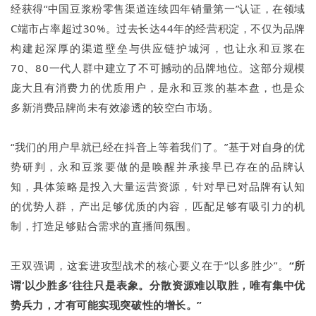
经获得“中国豆浆粉零售渠道连续四年销量第一”认证，在领域
C端市占率超过30%。过去长达44年的经营积淀，不仅为品牌
构建起深厚的渠道壁垒与供应链护城河，也让永和豆浆在
70、80一代人群中建立了不可撼动的品牌地位。这部分规模
庞大且有消费力的优质用户，是永和豆浆的基本盘，也是众
多新消费品牌尚未有效渗透的较空白市场。
“我们的用户早就已经在抖音上等着我们了。”基于对自身的优
势研判，永和豆浆要做的是唤醒并承接早已存在的品牌认
知，具体策略是投入大量运营资源，针对早已对品牌有认知
的优势人群，产出足够优质的内容，匹配足够有吸引力的机
制，打造足够贴合需求的直播间氛围。
王双强调，这套进攻型战术的核心要义在于“以多胜少”。
“所
谓‘以少胜多’往往只是表象。分散资源难以取胜，唯有集中优
势兵力，才有可能实现突破性的增长。”