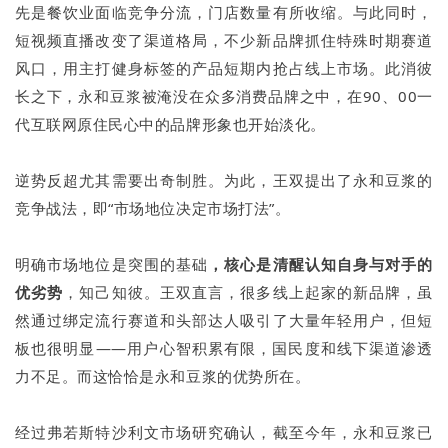
先是餐饮业面临竞争分流，门店数量有所收缩。与此同时，
短视频直播改变了渠道格局，不少新品牌抓住特殊时期赛道
风口，用主打健身标签的产品短期内抢占线上市场。此消彼
长之下，永和豆浆被淹没在众多消费品牌之中，在90、00一
代互联网原住民心中的品牌形象也开始淡化。
逆势反超尤其需要出奇制胜。为此，王双提出了永和豆浆的
竞争战法，即“市场地位决定市场打法”。
明确市场地位是突围的基础
，核心是清醒认知自身与对手的
优劣势
，知己知彼。王双直言，很多线上起家的新品牌，虽
然通过绑定流行赛道和头部达人吸引了大量年轻用户，但短
板也很明显——用户心智积累有限，国民度和线下渠道渗透
力不足。而这恰恰是永和豆浆的优势所在。
经过弗若斯特沙利文市场研究确认，截至今年，永和豆浆已