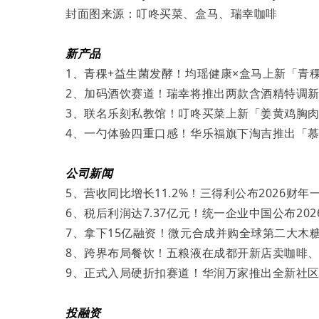
封面图来源：叮咚买菜、盒马、瑞幸咖啡
新产品
1、青稞+益生菌发酵！均瑶健康×盒马上新「青
2、加码酒饮赛道！瑞幸将推出两款含酒精特调
3、联名乐刻私教馆！叮咚买菜上新「姜黄鸡胸
4、一勺体验四重口感！华乐福旗下淘吉推出「
公司新闻
5、营收同比增长11.2%！三得利公布2026财年
6、税后利润达7.37亿元！统一企业中国公布20
7、拿下15亿融资！微元合成并购全球第二大木
8、跨界布局餐饮！五粮液在成都开新店卖咖啡
9、正式入局硬折扣赛道！华润万家推出全新社区
投融资