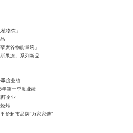
稞植物饮」
新品
肉藜麦谷物能量碗」
慕斯果冻」系列新品
一季度业绩
26年第一季度业绩
糖醇企业
、烧烤
平价超市品牌“万家家选”