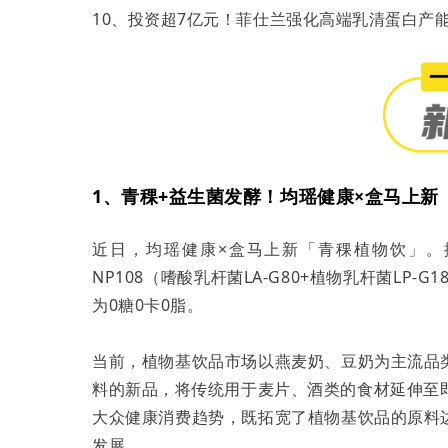
10、投资超7亿元！菲仕兰强化高端乳清蛋白产
1、青稞+益生菌发酵！均瑶健康×盒马上新
近日，均瑶健康×盒马上新「青稞植物饮」。
NP108（嗜酸乳杆菌LA-G80+植物乳杆菌LP
为0糖0卡0脂。
当前，植物基饮品市场以燕麦奶、豆奶为主流品
料的新品，将传统用于麦片、酒类的食材延伸至
大众健康消费趋势，既拓宽了植物基饮品的原料
发展。