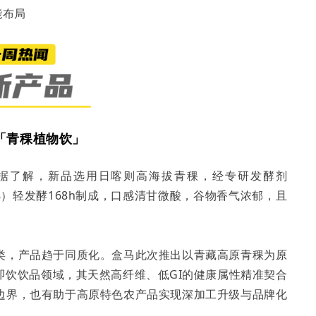
能布局
「青稞植物饮」
据了解，新品选用日喀则高海拔青稞，经专研发酵剂
-G18）轻发酵168h制成，口感清甘微酸，谷物香气浓郁，且
类，产品趋于同质化。盒马此次推出以青藏高原青稞为原
即饮饮品领域，其天然高纤维、低GI的健康属性精准契合
边界，也有助于高原特色农产品实现深加工升级与品牌化