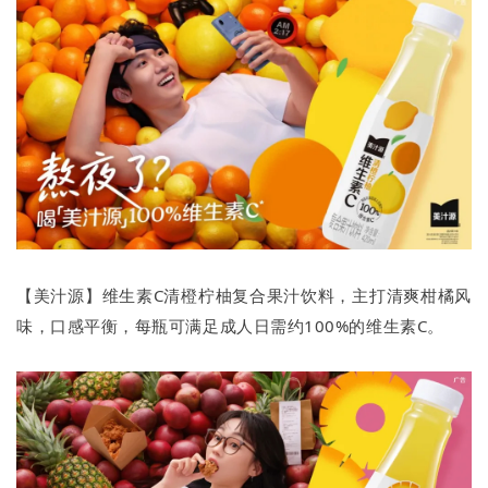
【美汁源】维生素C清橙柠柚复合果汁饮料，主打清爽柑橘风
味，口感平衡，每瓶可满足成人日需约100%的维生素C。