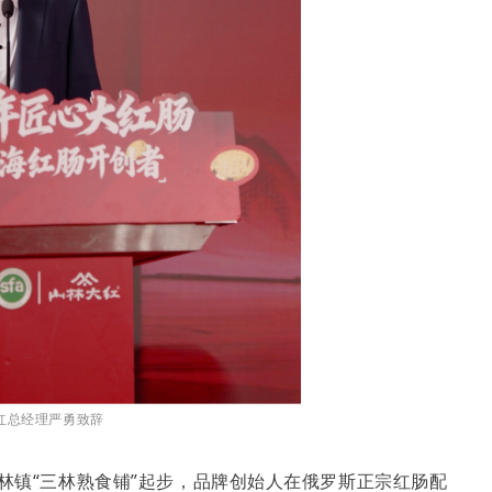
红总经理严勇致辞
三林镇“三林熟食铺”起步，品牌创始人在俄罗斯正宗红肠配