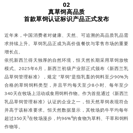
02
真草饲高品质
首款草饲认证标识产品正式发布
近年来，中国消费者对健康、天然、可追溯的高品质乳品需
求持续上升。草饲乳品正成为高价值餐饮与零售市场的重要
增长点。
依托新西兰得天独厚的自然环境，恒天然长期采用草饲放牧
模式。2025年6月，新西兰初级产业部正式颁布《新西兰乳
品草饲管理标准》，规定 “草饲”是指乳畜的饲料至少90%为
合格的草饲饲料类型，并且平均每天至少8小时、每年至少
340天在牧场上活动或食用饲料作物。作为首批通过《新西兰
乳品草饲管理标准》认证的企业之一，恒天然草饲表现符合
并高于该标准要求。恒天然数据显示，其牧场奶牛平均每年
3
4
超过350天
在牧场漫步，约96%
的食物为草料、干草和饲料
作物等。