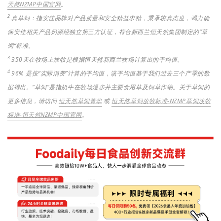
天然
NZMP
中国官网
。
2
真草饲：指安佳品牌对产品质量和安全精益求精，秉承较真态度，竭力确
保安佳相关产品奶源经独立第三方认证，符合新西兰恒天然集团制定的“草
饲”标准。
3
350天在牧场上放牧是根据恒天然新西兰牧场计算出的平均值。
4
96% 是按“实际消费”计算的平均值，该平均值基于我们过去三个产季的数
据得出。
“草饲”是指奶牛在牧场漫步并主要食用草及饲草作物
。
关于草饲的
更多信息，请访问
恒天然草饲菁华
或
恒天然草饲放牧标准-NZMP草饲放牧
标准-恒天然NZMP中国官网
。