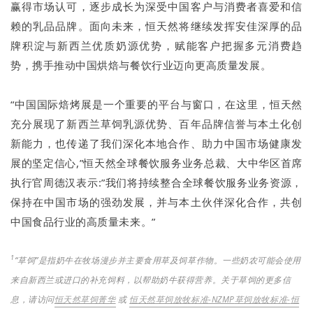
赢得市场认可，逐步成长为深受中国客户与消费者喜爱和信
赖的乳品品牌。面向未来，恒天然将继续发挥安佳深厚的品
牌积淀与新西兰优质奶源优势，赋能客户把握多元消费趋
势，携手推动中国烘焙与餐饮行业迈向更高质量发展。
“中国国际焙烤展是一个重要的平台与窗口，在这里，恒天然
充分展现了新西兰草饲乳源优势、百年品牌信誉与本土化创
新能力，也传递了我们深化本地合作、助力中国市场健康发
展的坚定信心,”恒天然全球餐饮服务业务总裁、大中华区首席
执行官周德汉表示:”我们将持续整合全球餐饮服务业务资源，
保持在中国市场的强劲发展，并与本土伙伴深化合作，共创
中国食品行业的高质量未来。”
1
“草饲”是指奶牛在牧场漫步并主要食用草及饲草作物。一些奶农可能会使用
来自新西兰或进口的补充饲料，以帮助奶牛获得营养。关于草饲的更多信
息，请访问
恒天然草饲菁华
或
恒天然草饲放牧标准
-NZMP
草饲放牧标准
-
恒