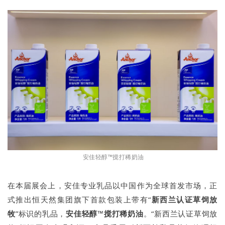
安佳轻醇™搅打稀奶油
在本届展会上，安佳专业乳品以中国作为全球首发市场，正
式推出恒天然集团旗下首款包装上带有“
新西兰认证草饲放
牧
”标识的乳品，
安佳轻醇™搅打稀奶油
。“新西兰认证草饲放