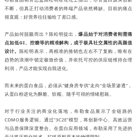
不断，但真正打动消费者的终端产品依然稀缺。目前的痛点
很直观：好营养往往输给了差口感。
产品如何脱颖而出？陈松明提出，
爆品始于对消费者刚需痛
点如低GI、控糖等的精准解构，成于极具社交属性的高颜值
设计。
陈松明表示，再精准的推销也左右不了复购，唯有在
趋势的浪潮中锁定极致价值，并依托可控的供应链维持合理
利润，产品才能实现自我进化。
而未来的蛋白食品，必须从“健身房专供”走向“全场景渗透”，
从蛋白粉进化为酥脆、软糯、随手可得的情绪慰藉。
对于行业关注的商业化落地，布勒食品展示了全链路的
CDMO服务逻辑。通过“3C2E”模型，将创新中心、高效运营
与品质保障深度整合。在蛋白应用领域，布勒采用了先进的
干法挤压膨化技术，打破原料原本的物理限制。