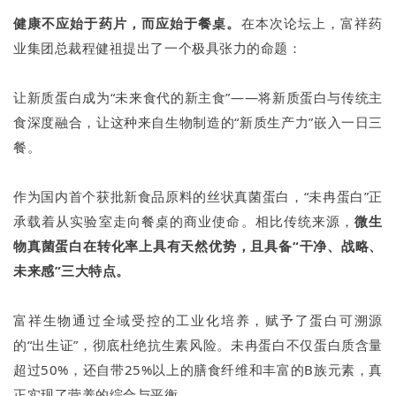
健康不应始于药片，而应始于餐桌。
在本次论坛上，富祥药
业集团总裁程健祖提出了一个极具张力的命题：
让新质蛋白成为“未来食代的新主食”——将新质蛋白与传统主
食深度融合，让这种来自生物制造的“新质生产力”嵌入一日三
餐。
作为国内首个获批新食品原料的丝状真菌蛋白，“未冉蛋白”正
承载着从实验室走向餐桌的商业使命。相比传统来源，
微生
物真菌蛋白在转化率上具有天然优势，且具备“干净、战略、
未来感”三大特点。
富祥生物通过全域受控的工业化培养，赋予了蛋白可溯源
的“出生证”，彻底杜绝抗生素风险。未冉蛋白不仅蛋白质含量
超过50%，还自带25%以上的膳食纤维和丰富的B族元素，真
正实现了营养的综合与平衡。