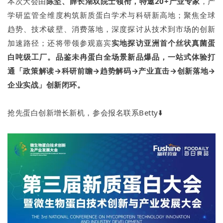
本次大会由
陈坚、薛长湖双院士领衔，特邀20+产业专家
，产
学研监管全维度构筑新质蛋白学术与科研新高地；聚焦全球
趋势、技术破壁、消费落地，深度探讨从技术到市场的创新
加速路径；还将带领参观嘉宾
实地探访亚洲首个丝状真菌蛋
白吨级工厂。品鉴未冉蛋白全场景新品爆品，一站式体验打
通「政策解读→科研前瞻→趋势解码→产业直击→创新落地→
企业实战」创新闭环。
抢先蛋白创新增长新机，参会报名联系Betty⬇️