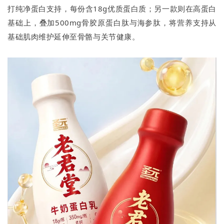
打纯净蛋白支持，每份含18g优质蛋白质；另一款则在高蛋白
基础上，叠加500mg骨胶原蛋白肽与海参肽，将营养支持从
基础肌肉维护延伸至骨骼与关节健康。