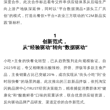
深度合作。此次合作标志着夸父炸串供应链体系从后端生产
向上游产地纵深延伸，同时以"平台数据测品×源头工厂共
创"的模式，打造出餐饮×平台×农业三方联动的“C2M新品实
践”新标杆。
1
创新范式，
从“经验驱动”转向“数据驱动”
小吃+主食的快餐化转型，已从趋势预判走向规模验证。自
2025年起，夸父相继推出酸辣粉、拌饼、拌饭等多款主食产
品，主食销量占比已突破20%，成功实现从"街头小吃"到"全
时段快餐"的场景跨越。此次推出的三款新品拌饭，依托淘宝
闪购品牌中心TRUST经营决策能力，精准捕捉消费群体对“健
康化”和“酸脆鲜香”口味的双重诉求，联合优质供应链资源，
反向驱动品牌产品研发、渠道定价的合作新范式。