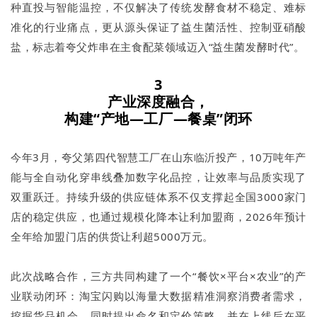
种直投与智能温控，不仅解决了传统发酵食材不稳定、难标
准化的行业痛点，更从源头保证了益生菌活性、控制亚硝酸
盐，标志着夸父炸串在主食配菜领域迈入“益生菌发酵时代”。
3
产业深度融合，
构建“产地—工厂—餐桌”闭环
今年3月，夸父第四代智慧工厂在山东临沂投产，10万吨年产
能与全自动化穿串线叠加数字化品控，让效率与品质实现了
双重跃迁。持续升级的供应链体系不仅支撑起全国3000家门
店的稳定供应，也通过规模化降本让利加盟商，2026年预计
全年给加盟门店的供货让利超5000万元。
此次战略合作，三方共同构建了一个“餐饮×平台×农业”的产
业联动闭环：淘宝闪购以海量大数据精准洞察消费者需求，
挖掘货品机会，同时提出命名和定价策略，并在上线后在平