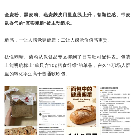
全麦粉、黑麦粉、燕麦麸皮用量直线上升，有颗粒感、带麦
麸香气的“真实粗糙”被主动追求。
糙感，一让人感觉更健康；二让人感觉价值感更贵。
抗性糊精、菊粉从保健品专区挪到了日常吐司配料表。包装
上能明确标出“单只含10g膳食纤维”的单品，在久坐职场人群
里的转化率远高于普通软欧包。