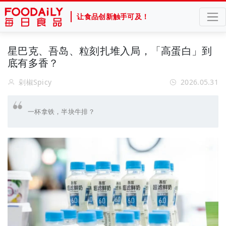
让食品创新触手可及！
星巴克、吾岛、粒刻扎堆入局，「高蛋白」到
底有多香？
剁椒Spicy
2026.05.31
一杯拿铁，半块牛排？