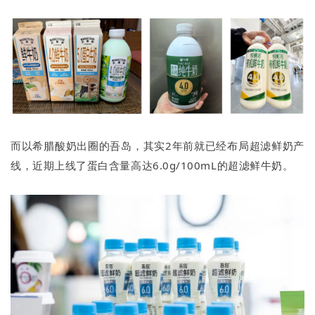
而以希腊酸奶出圈的吾岛，其实2年前就已经布局超滤鲜奶产
线，近期上线了蛋白含量高达6.0g/100mL的超滤鲜牛奶。