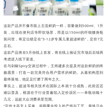
这款产品并不像市面上主流鲜奶一样，容量做到500ml、1升
装，出现在便利店等即饮场景，而是以150ml的纤细腰身瓶
装问世，将定位锁定在“3-12岁专属儿童超滤鲜奶”，定价7元
左右。
这款产品将在5月份线上首发，将在线上验证完市场后后续再
考虑进入线下渠道。
在与剁椒Spicy交谈过程中，王炜建多次提及对这款鲜奶的终
极愿景：打造一款完美符合用户需求的鲜奶。从最初构思到
最终落地，他足足打磨了两年之久。
事实上，超滤等相关技术在国际上本就十分成熟，此前迟迟
难以普及，根源在于行业普遍陷入定价误区——单瓶动辄十
几元，远超大众消费承受范围。
“定价太高无人买单，前期重金投入的产线与工艺，最终只会