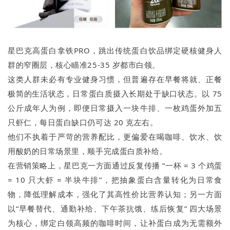
星巴克高蛋白拿铁PRO，跳出传统蛋白饮品绑定硬核健身人
群的窄圈层，核心瞄准25-35 岁都市白领。
这类人群未必有专业健身习惯，但普遍存在早餐将就、正餐
极简的生活状态，日常蛋白质摄入长期处于缺口状态。以 75
公斤成年人为例，即便日常摄入一块牛排、一枚鸡蛋外加五
只虾仁，每日蛋白缺口仍可达 20 克左右。
他们不执着于严苛的营养配比，更偏爱在喝咖啡、饮水、饮
用酸奶的日常场景里，顺手完成蛋白质补给。
在营销策略上，星巴克一方面通过反复传播 “一杯 = 3 个鸡蛋
= 10 只大虾 = 半块牛排”，把抽象蛋白含量转化为日常食
物，降低理解成本，强化了其高性价比营养认知；另一方面
以“早餐替代、通勤补给、下午茶抗饿、练后恢复” 四大场景
为核心，绑定白领高频的咖啡时间，让补蛋白成为无需额外