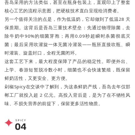
吾岛采用的方法类似，甚至在瓶身包装上，直观印上了整套
核心工艺的流程示意图，把硬核技术直白呈现给消费者。
另一个值得关注的点是，作为低温奶，它却做到了低温28 天
保质期。这背后是吾岛三重技术壁垒：先通过物理除菌，去
除牛奶中90%的细菌芽孢；再用0.09秒超瞬时杀菌彻底灭
菌；最后采用吹灌旋一体无菌冷灌装——瓶胚直接吹瓶、瞬
时灌装、旋盖封口，全程无菌闭环。
这套工艺下来，最大程度保障了产品的稳定性。即便外出、
上学、春游短暂脱冷数小时，细菌也不会快速繁殖，既保留
鲜奶活性，又更安全、更方便。
剁椒Spicy在交谈中了解到，为这条鲜奶产线，吾岛去年仅邯
郸工厂就投入超 2 亿元。高投入背后是，是为了在不牺牲风
味、不损失营养的前提下，保留更多活性物质。