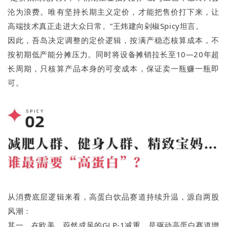
沦为浪费。唯有坚持长期主义定价，才能把售价打下来，让
高端技术真正走进大众日常。”王炜建向剁椒Spicy坦言。
因此，吾岛决定调整的定价逻辑，按满产稳态核算成本，不
按初期低产能分摊压力。同时将设备摊销拉长至10—20年超
长周期，只核算产品本身的可变成本，保证卖一瓶赚一瓶即
可。
从消费底层逻辑来看，高蛋白饮品赛道持续升温，源自两股
风潮：
其一，在欧美，蔚然成风的GLP-1减重，是驱动高蛋白赛道增