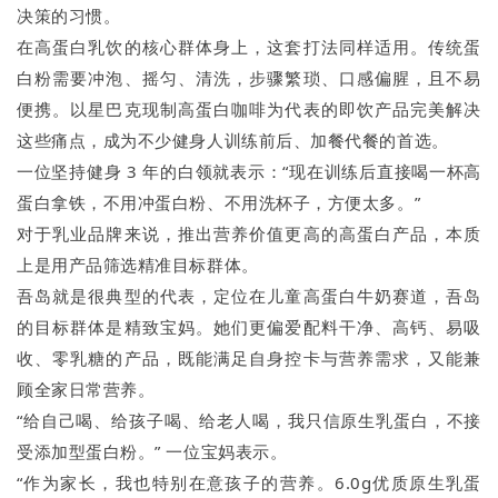
决策的习惯。
在高蛋白乳饮的核心群体身上，这套打法同样适用。传统蛋
白粉需要冲泡、摇匀、清洗，步骤繁琐、口感偏腥，且不易
便携。以星巴克现制高蛋白咖啡为代表的即饮产品完美解决
这些痛点，成为不少健身人训练前后、加餐代餐的首选。
一位坚持健身 3 年的白领就表示：“现在训练后直接喝一杯高
蛋白拿铁，不用冲蛋白粉、不用洗杯子，方便太多。”
对于乳业品牌来说，推出营养价值更高的高蛋白产品，本质
上是用产品筛选精准目标群体。
吾岛就是很典型的代表，定位在儿童高蛋白牛奶赛道，吾岛
的目标群体是精致宝妈。她们更偏爱配料干净、高钙、易吸
收、零乳糖的产品，既能满足自身控卡与营养需求，又能兼
顾全家日常营养。
“给自己喝、给孩子喝、给老人喝，我只信原生乳蛋白，不接
受添加型蛋白粉。” 一位宝妈表示。
“作为家长，我也特别在意孩子的营养。6.0g优质原生乳蛋