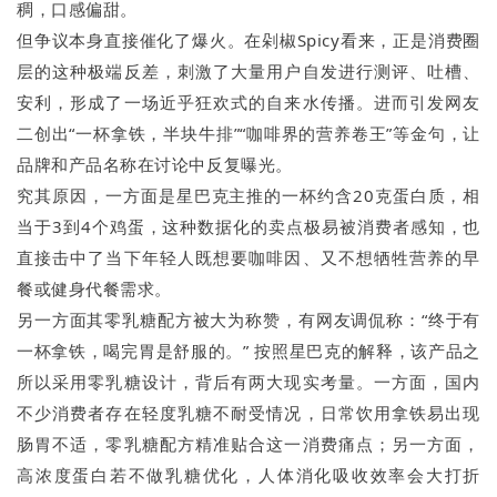
稠，口感偏甜。
但争议本身直接催化了爆火。在剁椒Spicy看来，正是消费圈
层的这种极端反差，刺激了大量用户自发进行测评、吐槽、
安利，形成了一场近乎狂欢式的自来水传播。进而引发网友
二创出“一杯拿铁，半块牛排”“咖啡界的营养卷王”等金句，让
品牌和产品名称在讨论中反复曝光。
究其原因，一方面是星巴克主推的一杯约含20克蛋白质，相
当于3到4个鸡蛋，这种数据化的卖点极易被消费者感知，也
直接击中了当下年轻人既想要咖啡因、又不想牺牲营养的早
餐或健身代餐需求。
另一方面其零乳糖配方被大为称赞，有网友调侃称：“终于有
一杯拿铁，喝完胃是舒服的。” 按照星巴克的解释，该产品之
所以采用零乳糖设计，背后有两大现实考量。一方面，国内
不少消费者存在轻度乳糖不耐受情况，日常饮用拿铁易出现
肠胃不适，零乳糖配方精准贴合这一消费痛点；另一方面，
高浓度蛋白若不做乳糖优化，人体消化吸收效率会大打折