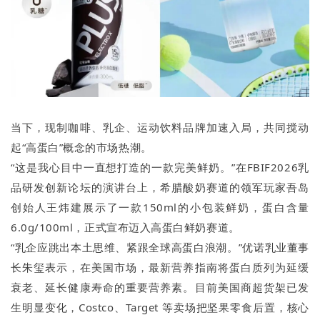
当下，现制咖啡、乳企、运动饮料品牌加速入局，共同搅动
起“高蛋白”概念的市场热潮。
“这是我心目中一直想打造的一款完美鲜奶。”在FBIF2026乳
品研发创新论坛的演讲台上，希腊酸奶赛道的领军玩家吾岛
创始人王炜建展示了一款150ml的小包装鲜奶，蛋白含量
6.0g/100ml，正式宣布迈入高蛋白鲜奶赛道。
“乳企应跳出本土思维、紧跟全球高蛋白浪潮。”优诺乳业董事
长朱玺表示，在美国市场，最新营养指南将蛋白质列为延缓
衰老、延长健康寿命的重要营养素。目前美国商超货架已发
生明显变化，Costco、Target 等卖场把坚果零食后置，核心