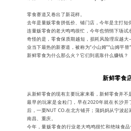
零食赛道又卷出了新花样。
去年是量贩零食拼低价、铺门店，今年是主打短保
连量贩零食的老大鸣鸣很忙，今年也悄悄下场试
奇怪的是，零食保质期越短，损耗风险理应越大
业当下最热的新赛道，被称为“小山姆”“山姆平替
新鲜零食为什么那么火？它们到底靠什么赚钱？
新鲜零食店
从新鲜零食的现有主要玩家来看，新鲜零食并不
最早的玩家是金粒门，早在2020年就在长沙开
后，一栗NUT CO.在北方铺开；蒲妈妈从宁
南昌、重庆。
今年，量贩零食的行业老大鸣鸣很忙和绝味食品