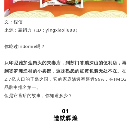
文：程信
来源：赢销力（ID：yingxiaoli888）
你吃过Indomie吗？
从
印尼
雅加达街头的夫妻店，到苏门答腊深山的便利店，再
到婆罗洲渔村的小卖部，这抹熟悉的红黄包装无处不在
。在
2.7亿人口的千岛之国，它的家庭渗透率逼近99%，在FMCG
品牌中排名第一。
但是它背后的故事，你知道多少？
01
造就辉煌