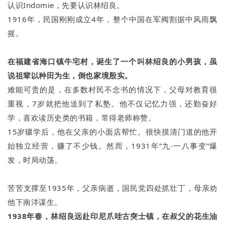
认识Indomie，先要认识林绍良。
1916年，民国刚刚成立4年，整个中国在军阀割据中风雨飘
摇。
在福建省海口镇牛宅村，诞生了一个叫林绍良的小男孩，虽
说祖辈以种田为生，倒也家境殷实。
难能可贵的是，在多数村民不念书的情况下，父母对教育很
重视，7岁就把他送到了私塾。他不仅记忆力强，还勤奋好
学，喜欢读历史类的书籍，常得老师称赞。
15岁辍学后，他在父亲的小面店帮忙。很快摸清门道的他开
始独立经营，赚了不少钱。然而，1931年“九·一八事变”爆
发，时局动荡。
苦苦支撑至1935年，父亲病逝，国民党四处抓壮丁，母亲劝
他下南洋谋生。
1938年春，林绍良远赴印尼爪哇古突士镇，在叔父的花生油