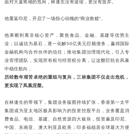
面对大厦将倾的危局，林逢生没有退缩，更没有放弃。
他重返印尼，开启了一场惊心动魄的“商业救赎”。
他果断剥离非核心资产，聚焦食品、金融、基建等优势主
业；以诚信为基石，逐一化解50亿美元巨额债务，赢得国际
金融机构与合作伙伴的信任；推动集团治理现代化，引入专
业管理团队，实现所有权与经营权分离，让这艘巨轮在风暴
中稳住航向 。
历经数年艰苦卓绝的重组与复兴，三林集团不仅走出危机，
更实现了凤凰涅槃。
在林逢生的带领下，集团业务版图持续扩张，香港第一太平
集团成为亚太地区极具影响力的投资控股平台，业务覆盖消
费食品、电信、基建、自然资源四大板块，投资遍及印尼、
中国、东南亚、澳大利亚及欧美；印多福稳居全球最大方便