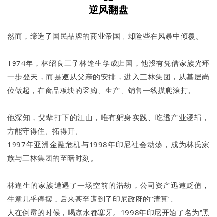
逆风翻盘
然而，缔造了国民品牌的商业帝国，却险些在风暴中倾覆。
1974年，林绍良三子林逢生学成归国，他没有凭借家族光环
一步登天，而是遵从父亲的安排，进入三林集团，从基层岗
位做起，在食品板块的采购、生产、销售一线摸爬滚打。
他深知，父辈打下的江山，唯有躬身实践、吃透产业逻辑，
方能守得住、拓得开。
1997年亚洲金融危机与1998年印尼社会动荡，成为林氏家
族与三林集团的至暗时刻。
林逢生的家族遭遇了一场空前的浩劫，公司资产迅速贬值，
生意几乎停摆，后来甚至遭到了印尼政府的“清算”。
人在倒霉的时候，喝凉水都塞牙。1998年印尼开始了名为“黑