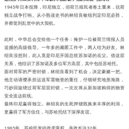
1945年日本投降，印尼独立，但荷兰殖民者卷土重来，抗荷
独立战争打响。从小熟读史书的林绍良敏锐判定印尼必胜，
并察觉到乱世中的大契机。
此时，中华总会交给他一个任务：掩护一位被荷兰情报人员
追捕的高级领导。一年多的藏匿工作中，两人结为好友。林
绍良没想到，此人竟是印尼开国总统苏加诺的岳父。借这层
关系，他结识了苏加诺及多位军方高层，其中包括苏哈托。
面对荷军的严密封锁，林绍良看到了机会，决定豪赌一把。
他主动请缨承担运送军需物资的重任，仔细研究地形海路，
巧妙回旋绕过荷军层层封锁，一次次将从新加坡购得的物资
安全送达前线。
最终印尼赢得独立。林绍良的生死押镖既换来丰厚的利润，
更赢得了军方信任，与苏哈托结下深厚友谊。
1965年，苏哈托发动政变掌权，执政长达32年。