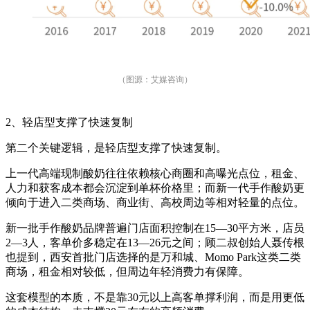
（图源：艾媒咨询）
2、轻店型支撑了快速复制
第二个关键逻辑，是轻店型支撑了快速复制。
上一代高端现制酸奶往往依赖核心商圈和高曝光点位，租金、
人力和获客成本都会沉淀到单杯价格里；而新一代手作酸奶更
倾向于进入二类商场、商业街、高校周边等相对轻量的点位。
新一批手作酸奶品牌普遍门店面积控制在15—30平方米，店员
2—3人，客单价多稳定在13—26元之间；顾二叔创始人聂传根
也提到，西安首批门店选择的是万和城、Momo Park这类二类
商场，租金相对较低，但周边年轻消费力有保障。
这套模型的本质，不是靠30元以上高客单撑利润，而是用更低