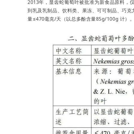
2013年，显齿蛇葡萄叶被批准为新食品原料
到乳及乳制品、饮料类、果冻、可可制品、巧克
量≤470毫克/天（以总多酚含量85g/100g 计）