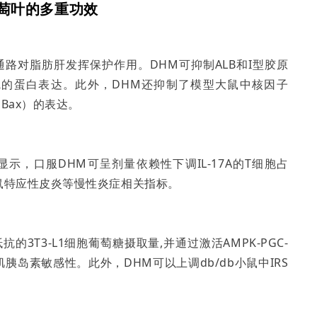
萄叶的多重功效
信号通路对脂肪肝发挥保护作用。DHM可抑制ALB和I型胶原
α的蛋白表达。此外，DHM还抑制了模型大鼠中核因子
（Bax）的表达。
示，口服DHM可呈剂量依赖性下调IL‑17A的T细胞占
小鼠特应性皮炎等慢性炎症相关指标。
3T3-L1细胞葡萄糖摄取量,并通过激活AMPK-PGC-
肌胰岛素敏感性。此外，DHM可以上调db/db小鼠中IRS
。