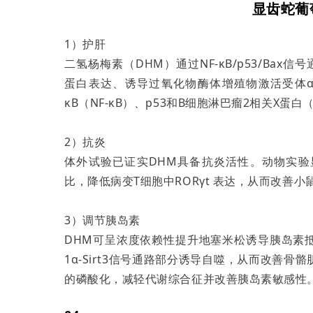
显齿蛇葡
1）护肝
二氢杨梅素（DHM）通过NF-κB/p53/Bax
蛋白表达、诱导过氧化物酶体增殖物激活受体
κB（NF-κB）、p53和B细胞淋巴瘤2相关X蛋白
2）抗炎
体外试验已证实DHM具备抗炎活性。动物实验显
比，降低病变T细胞中RORγt 表达，从而改善
3）调节胰岛素
DHM可呈浓度依赖性提升地塞米松诱导胰岛素抵抗的
1α-Sirt3信号通路部分诱导自噬，从而改善骨骼
的磷酸化，减轻代谢综合征并改善胰岛素敏感性