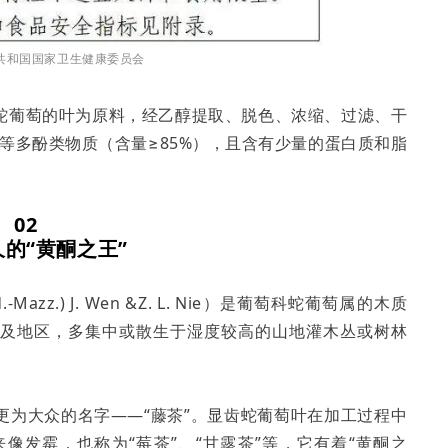
共和国国家卫生健康委员会
蛇葡萄的叶为原料，经乙醇提取、脱色、浓缩、过滤、干
等多酚类物质（含量≥85%），且含有少量的蛋白质和脂
02
的“黄酮之王”
d.-Mazz.) J. Wen &Z. L. Nie）是葡萄科蛇葡萄属的木质
省及地区，多集中或散生于湿度较高的山地灌木丛或树林
更为大众的名字——“藤茶”。显齿蛇葡萄叶在加工过程中
像发霉，也称为“莓茶”、“甘露茶”等，它有着“黄酮之