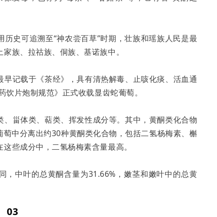
用历史可追溯至“神农尝百草”时期，壮族和瑶族人民是最
土家族、拉祜族、侗族、基诺族中。
最早记载于《茶经》，具有清热解毒、止咳化痰、活血通
中药饮片炮制规范》正式收载显齿蛇葡萄。
类、甾体类、萜类、挥发性成分等。其中，黄酮类化合物
葡萄中分离出约30种黄酮类化合物，包括二氢杨梅素、槲
在这些成分中，二氢杨梅素含量最高。
，中叶的总黄酮含量为31.66%，嫩茎和嫩叶中的总黄
03