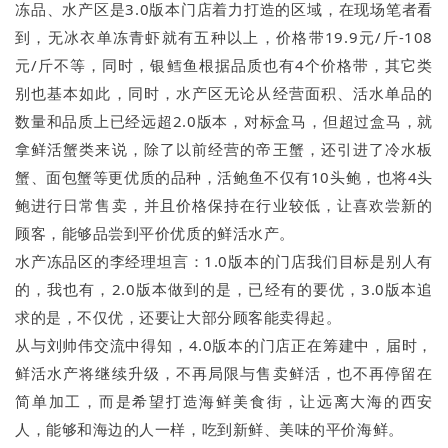
冻品、水产区是3.0版本门店着力打造的区域，在现场笔者看
到，无冰衣单冻青虾就有五种以上，价格带19.9元/斤-108
元/斤不等，同时，银鳕鱼根据品质也有4个价格带，其它类
别也基本如此，同时，水产区无论从经营面积、活水单品的
数量和品质上已经远超2.0版本，对标盒马，但超过盒马，就
拿鲜活蟹类来说，除了以前经营的帝王蟹，还引进了冷水板
蟹、面包蟹等更优质的品种，活鲍鱼不仅有10头鲍，也将4头
鲍进行日常售卖，并且价格保持在行业较低，让喜欢尝新的
顾客，能够品尝到平价优质的鲜活水产。
水产冻品区的李经理坦言：1.0版本的门店我们目标是别人有
的，我也有，2.0版本做到的是，已经有的要优，3.0版本追
求的是，不仅优，还要让大部分顾客能卖得起。
从与刘帅伟交流中得知，4.0版本的门店正在筹建中，届时，
鲜活水产将继续升级，不再局限与售卖鲜活，也不再停留在
简单加工，而是希望打造海鲜美食街，让远离大海的西安
人，能够和海边的人一样，吃到新鲜、美味的平价海鲜。