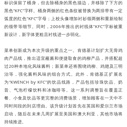
标识保留了桶身，但去除桶身的黑色描边，并移除了下方的
黑色“KFC”字样。桶身两侧的红色条纹被替换为两排带有一定
弧度的红色“KFC”字母；上校头像增加衬衫领两侧和重新绘制
的领带等细节。同时，2006年推出的衬线体“KFC”字标被重
新设计，新字体更粗且衬线进一步弱化。
菜单创新成为本次升级的重点之一。肯德基计划扩大无骨鸡
肉产品线，推出适宜蘸酱和便捷取食的鸡柳产品，并搭配超
过20种本地化风味酱料；新菜单还将围绕鸡柳、鸡翅及三明
治等，强化酱料风味的组合方式。此外，肯德基正扩展名
为“KWENCH by KFC”的饮品线路，产品包括珍珠饮品、奶
昔、气泡柠檬饮料和冰咖啡等。这一系列调整旨在覆盖正
餐、小食及饮品等更完整的消费场景，增加顾客在一天中不
同时间段的到店理由。该升级计划首先在英国和爱尔兰市场
启动，随后在未来几周扩展至美国和澳大利亚，其他市场将
持续推进。