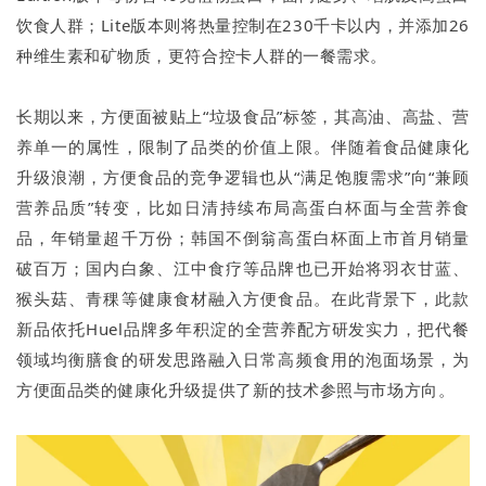
饮食人群；Lite版本则将热量控制在230千卡以内，并添加26
种维生素和矿物质，更符合控卡人群的一餐需求。
长期以来，方便面被贴上“垃圾食品”标签，其高油、高盐、营
养单一的属性，限制了品类的价值上限。伴随着食品健康化
升级浪潮，方便食品的竞争逻辑也从“满足饱腹需求”向“兼顾
营养品质”转变，比如日清持续布局高蛋白杯面与全营养食
品，年销量超千万份；韩国不倒翁高蛋白杯面上市首月销量
破百万；国内白象、江中食疗等品牌也已开始将羽衣甘蓝、
猴头菇、青稞等健康食材融入方便食品。在此背景下，此款
新品依托Huel品牌多年积淀的全营养配方研发实力，把代餐
领域均衡膳食的研发思路融入日常高频食用的泡面场景，为
方便面品类的健康化升级提供了新的技术参照与市场方向。