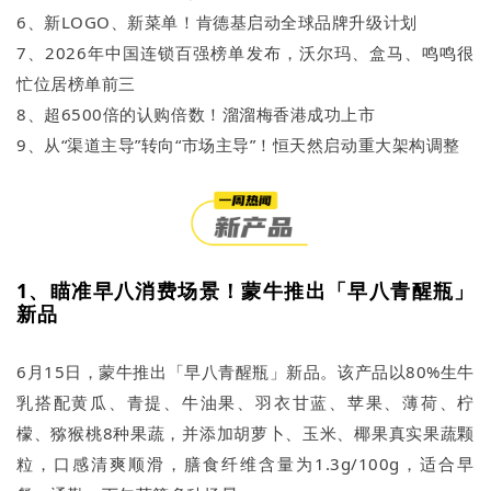
6、新LOGO、新菜单！肯德基启动全球品牌升级计划
7、2026年中国连锁百强榜单发布，沃尔玛、盒马、鸣鸣很
忙位居榜单前三
8、超6500倍的认购倍数！溜溜梅香港成功上市
9、从“渠道主导”转向“市场主导”！恒天然启动重大架构调整
1、瞄准早八消费场景！蒙牛推出「早八青醒瓶」
新品
6月15日，蒙牛推出「早八青醒瓶」新品。该产品以80%生牛
乳搭配黄瓜、青提、牛油果、羽衣甘蓝、苹果、薄荷、柠
檬、猕猴桃8种果蔬，并添加胡萝卜、玉米、椰果真实果蔬颗
粒，口感清爽顺滑，膳食纤维含量为1.3g/100g，适合早