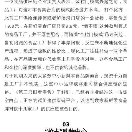
一位食品供应链企业负责人表示，金粒门模式兴起之前，食
品工厂对这种零食集合店的模式配合度并不高。 打个比方，
此前工厂供给鲍师傅或者泸溪河门店的一盒蛋卷，零售价是
19.8元，在新鲜零食门店只卖9.8元。“看不懂”这种盈利模式
的食品工厂，并不愿意配合，而随着“金粒门模式”迅速兴起，
当初陪跑的食品工厂获得了丰厚回报，反过来不断地优化生
产流程，形成了极致的性价比，膨化工厂往往只做一两个单
品，在产品研发和迭代效率上几乎没有对手。这些食品工厂
和金粒门深度捆绑，也不供货给其他品牌。
对于刚刚入局的大多数中小新鲜零食品牌而言，投资千万自
建工厂并不现实，这些中小品牌或将走向整合供应链的道
路。《第三只眼看零售》了解到，已经有企业瞄准这一市场
空白点，正在尝试组建供应链平台，以达到数家新鲜零食品
牌对接十几家工厂的供应链整合目的。
03
“抢占”购物中心