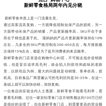
新鲜零食格局两年内见分晓
新鲜零食本质上是一门流量生意。
通过高客流高复购，一方面降低现制短保产品的损耗，另一
方面带动长保产品的销量，产品更新频率高，SKU不在于多
而在于精也是基于此。 蒲妈妈的产品月更新频率保持在10%
左右，几多全的SKU严格控制在300-400左右，每月推新频
次保持15%左右，都是为了提升消费者的来店频率。
新鲜零食的门店首选在购物中心BI层，不可能走低价促销路
线，但是盲目追求高毛利，就会陷入到烘培和卤味的老路
里，以烘培品为例，最大的问题就是动销慢、客单价高，损
耗高。目前食品厂商普遍认可的毛利区间是30-35%，在这一
基础上就可以加快动销，加快复购。
一位食品供应链业内人士透露，新鲜零食不能看毛利率，需
要看毛利额。过往一家折扣零食门店月销售额达到100万已经
是很好的业绩了，但在新鲜零食门店，则需要更高的营业额