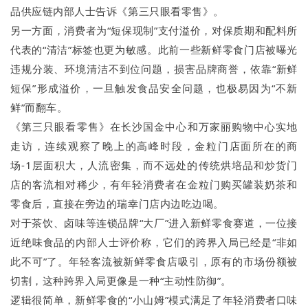
品供应链内部人士告诉《第三只眼看零售》。
另一方面，消费者为“短保现制”支付溢价，对保质期和配料所
代表的“清洁”标签也更为敏感。此前一些新鲜零食门店被曝光
违规分装、环境清洁不到位问题，损害品牌商誉，依靠“新鲜
短保”形成溢价，一旦触发食品安全问题，也极易因为“不新
鲜”而翻车。
《第三只眼看零售》在长沙国金中心和万家丽购物中心实地
走访，连续观察了晚上的高峰时段，金粒门店面所在的商
场-1层面积大，人流密集，而不远处的传统烘培品和炒货门
店的客流相对稀少，有年轻消费者在金粒门购买罐装奶茶和
零食后，直接在旁边的瑞幸门店内边吃边喝。
对于茶饮、卤味等连锁品牌“大厂”进入新鲜零食赛道，一位接
近绝味食品的内部人士评价称，它们的跨界入局已经是“非如
此不可”了。年轻客流被新鲜零食店吸引，原有的市场份额被
切割，这种跨界入局更像是一种“主动性防御”。
逻辑很简单，新鲜零食的“小山姆”模式满足了年轻消费者口味