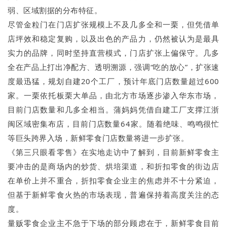
弱、区域割据的分布特征。
尽管金粒门在门店扩张规模上不及几多全和一栗，但凭借单
店坪效和稳定复购，以及出色的产品力，仍然被认为是最具
实力的品牌，同时坚持直营模式，门店扩张上偏保守。几多
全在产品上打出净配方、透明溯源，强调“吃的放心”，扩张速
度最迅猛，规划自建20个工厂，预计年底门店数量超过600
家。一栗依托板栗大单品，由北方市场逐步渗入华东市场，
目前门店数量和几多全相当。蒲妈妈凭借自建工厂支撑江浙
闽区域密集布店，目前门店数量64家。随着绝味、鸣鸣很忙
等巨头跨界入场，新鲜零食门店数量将进一步扩张。
《第三只眼看零售》在实地走访中了解到，目前新鲜零食主
要冲击的是商场内的炒货、烘培渠道，和折扣零食的街边店
在单价上并不重合，折扣零食企业主的焦虑并不十分紧迫，
但基于新鲜零食火热的市场表现，普遍保持着高度关注的态
度。
量贩零食企业主不急于下场的部分顾虑在于，新鲜零食目前