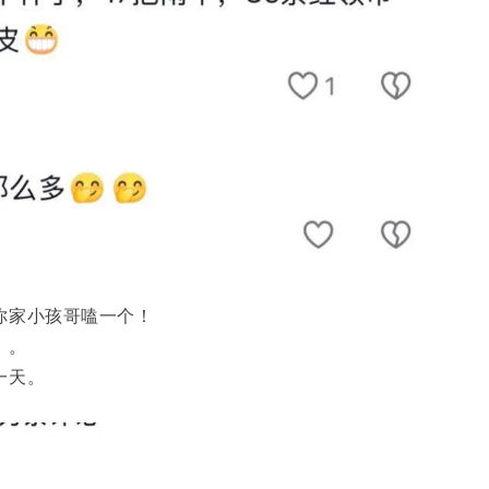
你家小孩哥嗑一个！
》。
一天。