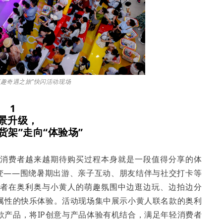
萌趣奇遇之旅”快闪活动现场
1
景
升级，
货架
”走向“体验
场
”
，消费者越来越期待购买过程本身就是一段值得分享的体
转变——围绕暑期出游、亲子互动、朋友结伴与社交打卡等
费者在奥利奥与小黄人的萌趣氛围中边逛边玩、边拍边分
属性的快乐体验。活动现场集中展示小黄人联名款的奥利
款产品，将IP创意与产品体验有机结合，满足年轻消费者