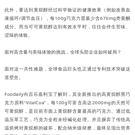
此外，要达到黄烷醇经过科学验证的健康效果（例如改善血
液循环/调节血压），每100g巧克力需最少含670mg类黄酮
成分。而当可可黄烷醇达到有效水平时，往往会伴生苦味、
涩味的体验。
面对高含量与美味体验的挑战，全球头部企业如何破局？
面对这一共性难题，全球食品巨头也正通过专利技术突破这
道壁垒。
Foodaily向百乐嘉利宝了解到，其全新推出的高黄烷醇黑巧
克力原料“VitalCoa”，每100g可富含高达2000mg的天然可
可黄烷醇，是目前市面上黄烷醇含量最高的巧克力。通过低
温压萃工艺，巧克力全程未经碱化处理。并且摒弃了传统高
温烘烤对黄烷醇的破坏，配合纳米级研磨，最终呈现出营养