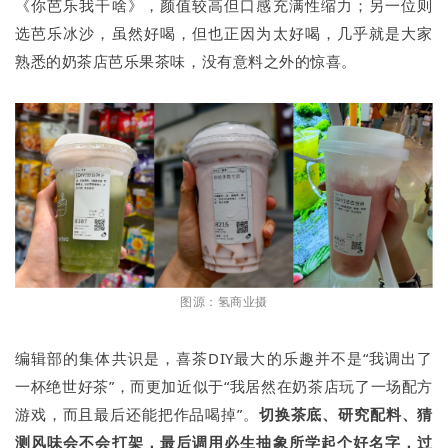
《你芭乐我干啥》，颜值较高但口感充满性缩力；另一位则
选芭乐冰沙，虽然好喝，但也正因为太好喝，几乎就是大家
熟悉的奶茶店芭乐果茶味，没有意料之外的惊喜。
图源：氢商业摄
编辑部的集体共识是，喜茶DIY最大的乐趣并不是“我调出了
一杯绝世好茶”，而更加近似于“我居然在奶茶店玩了一场配方
游戏，而且最后还能把作品喝掉”。
切换茶底、研究配料、猜
测风味会不会打架，最后调用必生抽象所学起个好名字，过