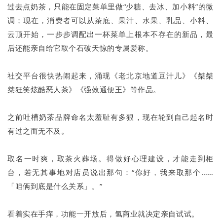
过去点奶茶，只能在固定菜单里做“少糖、去冰、加小料”的微
调；现在，消费者可以从茶底、果汁、水果、乳品、小料、
云顶开始，一步步调配出一杯菜单上根本不存在的新品，最
后还能亲自给它取个石破天惊的专属爱称。
社交平台很快热闹起来，涌现《老北京地道豆汁儿》《桀桀
桀狂笑炫酷恶人茶》《强效通便王》等作品。
之前吐槽奶茶品牌命名太羞耻有多狠，现在轮到自己起名时
有过之而无不及。
取名一时爽，取茶火葬场。得做好心理建设，才能走到柜
台，若无其事地对店员说出那句：“你好，我来取那个……
「咱俩到底是什么关系」。”
看着实在手痒，功能一开放后，氢商业就决定亲自试试。