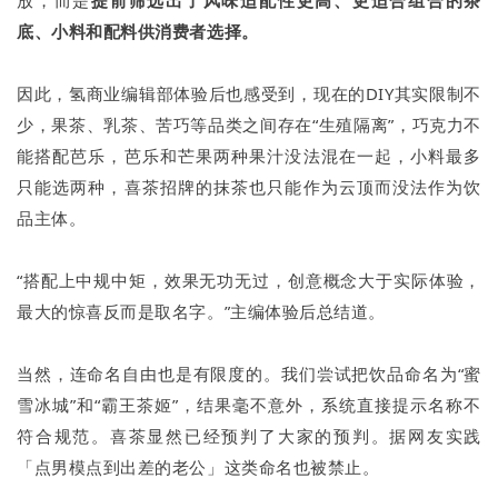
放，而是
提前筛选出了风味适配性更高、更适合组合的茶
底、小料和配料供消费者选择。
因此，氢商业编辑部体验后也感受到，现在的DIY其实限制不
少，果茶、乳茶、苦巧等品类之间存在“生殖隔离”，巧克力不
能搭配芭乐，芭乐和芒果两种果汁没法混在一起，小料最多
只能选两种，喜茶招牌的抹茶也只能作为云顶而没法作为饮
品主体。
“搭配上中规中矩，效果无功无过，创意概念大于实际体验，
最大的惊喜反而是取名字。”主编体验后总结道。
当然，连命名自由也是有限度的。我们尝试把饮品命名为“蜜
雪冰城”和“霸王茶姬”，结果毫不意外，系统直接提示名称不
符合规范。喜茶显然已经预判了大家的预判。据网友实践
「点男模点到出差的老公」这类命名也被禁止。