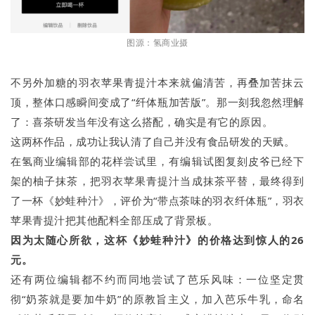
图源：氢商业摄
不另外加糖的羽衣苹果青提汁本来就偏清苦，再叠加苦抹云
顶，整体口感瞬间变成了“纤体瓶加苦版”。那一刻我忽然理解
了：喜茶研发当年没有这么搭配，确实是有它的原因。
这两杯作品，成功让我认清了自己并没有食品研发的天赋。
在氢商业编辑部的花样尝试里，有编辑试图复刻皮爷已经下
架的柚子抹茶，把羽衣苹果青提汁当成抹茶平替，最终得到
了一杯《妙蛙种汁》，评价为“带点茶味的羽衣纤体瓶”，羽衣
苹果青提汁把其他配料全部压成了背景板。
因为太随心所欲，这杯《妙蛙种汁》的价格达到惊人的26
元。
还有两位编辑都不约而同地尝试了芭乐风味：一位坚定贯
彻“奶茶就是要加牛奶”的原教旨主义，加入芭乐牛乳，命名