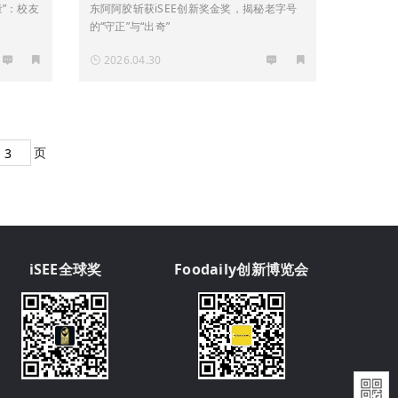
量”：校友
东阿阿胶斩获iSEE创新奖金奖，揭秘老字号
的“守正”与“出奇”
2026.04.30
页
iSEE全球奖
Foodaily创新博览会