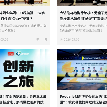
祥药业集团CEO程健祖：“未冉
专访别样泡泡徐铭杨：无糖茶
如何领跑“蛋白+”赛道？
别样泡泡如何用“缺陷”打造爆
药业集团CEO程健祖：“未冉蛋白”如
专访别样泡泡徐铭杨：无糖茶激战中
蛋白+”赛道？
泡泡如何用“缺陷”打造爆品生茶？
.05.06
2026.05.06
”成为零食的硬通货：走进亚太最
Foodaily创新博览会背后的“
创新基地，解码爆款创新的技术
量”：校友母校协同助推无锡健