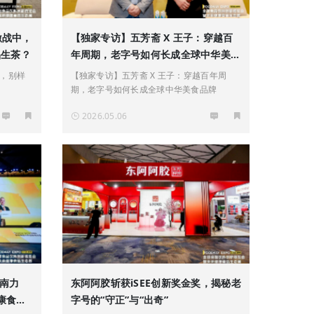
激战中，
【独家专访】五芳斋 X 王子：穿越百
品生茶？
年周期，老字号如何长成全球中华美食
品牌
，别样
【独家专访】五芳斋 X 王子：穿越百年周
期，老字号如何长成全球中华美食品牌
2026.05.06
江南力
东阿阿胶斩获iSEE创新奖金奖，揭秘老
康食品
字号的“守正”与“出奇”