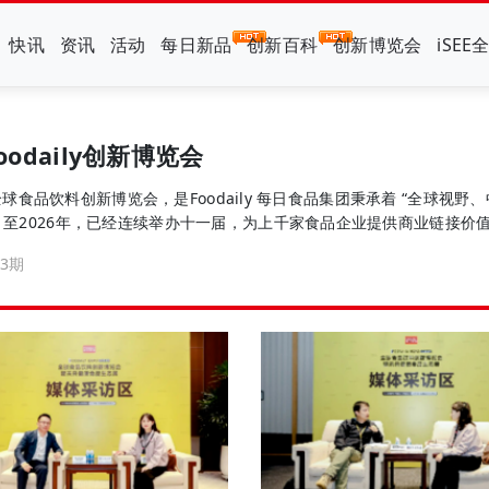
快讯
资讯
活动
每日新品
创新百科
创新博览会
iSEE
Foodaily创新博览会
ly 全球食品饮料创新博览会，是Foodaily 每日食品集团秉承着 “全球
。至2026年，已经连续举办十一届，为上千家食品企业提供商业链接价值。 
聚焦“食品健康”，融合升级为一个涵盖创新会议、创新奖项、创新品鉴
3期
革新增长，帮助企业在关键窗口期赢得竞争先机。