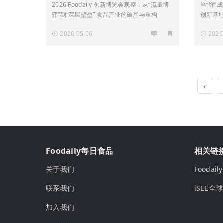
的破局与重构
底层
2026 Foodaily 创新博览会观察：从“流量博
当“鲜”
弈”到“深层壁垒” 食品产业的破局与重构
创新基
2026.05.06
2026
‹
Foodaily每日食品
相关链
关于我们
Fooda
联系我们
iSEE全
加入我们