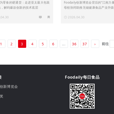
产业升级
成为零食的硬通货：走进亚太最大包装
Foodaily创新博览会背后的“江南力
地，解码爆款创新的技术底层
母校协同助推无锡健康食品产业升级
.04.30
2026.04.30
前往
1
2
3
4
5
6
...
36
37
›
接
Foodaily每日食品
ily创新博览会
球奖