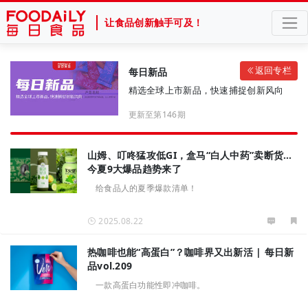
让食品创新触手可及！
返回专栏
每日新品
精选全球上市新品，快速捕捉创新风向
更新至第146期
山姆、叮咚猛攻低GI，盒马“白人中药”卖断货…
今夏9大爆品趋势来了
给食品人的夏季爆款清单！
2025.08.22
热咖啡也能“高蛋白”？咖啡界又出新活 | 每日新
品vol.209
一款高蛋白功能性即冲咖啡。