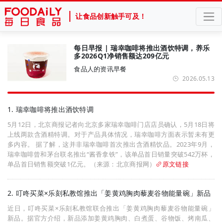
让食品创新触手可及！
每日早报 | 瑞幸咖啡将推出酒饮特调，养乐
多2026Q1净销售额达209亿元
食品人的资讯早餐
2026.05.13
1. 瑞幸咖啡将推出酒饮特调
5月12日，北京商报记者向北京多家瑞幸咖啡门店店员确认，5月18日将
上线两款含酒精特调。对于产品具体情况，瑞幸咖啡方面表示暂未有更
多内容。 据了解，这并非瑞幸咖啡首次推出含酒精饮品。2023年9月，
瑞幸咖啡曾和茅台联名推出“酱香拿铁”，该单品首日销量突破542万杯，
单品首日销售额突破1亿元。（来源：北京商报网）
原文链接
2. 叮咚买菜×乐刻私教馆推出「姜黄鸡胸肉藜麦谷物能量碗」新品
近日，叮咚买菜×乐刻私教馆联合推出「姜黄鸡胸肉藜麦谷物能量碗」
新品。据官方介绍，新品添加姜黄鸡胸肉、白煮蛋、谷物饭、烤南瓜、