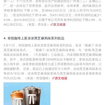
第一工厂于11月关停，原有部分生产职能划转至广州第二工厂及佛山工
厂，进一步优化了管理资源、提升运营效率。全球来看，期内集团合并
净销售额同比下降 2.7%，至4864.25亿日元（折合人民币约为209亿
元）；营业利润同比下滑18.4%，为451.85亿日元；经常利润同比减少1
9.5%，达610.84亿日元；归属于母公司所有者净利润同比下降2.9%，为
442.28亿日元。（来源：养乐多）
原文链接
4. 肯悦咖啡上新浓浓黑芝麻风味系列饮品
5月11日，肯悦咖啡上新浓浓黑芝麻风味系列饮品，包含「顺麻了·浓浓
黑芝麻风味美式」、「顺麻了·浓浓黑芝麻风味拿铁」与「得喝·黑芝麻
风味浓浓抹茶拿铁」（不含咖啡）三款新品，均采用醇厚黑芝麻调味糖
浆。其中，美式搭配新鲜现磨100%阿拉比卡咖啡豆，拿铁在此基础上
加入纯牛奶，抹茶拿铁则搭配经九道工序研磨的径山抹茶与纯牛奶，口
感细腻醇厚。 目前，新品已上线微信官方小程序，浓浓黑芝麻风味美式
售价为19元/杯，浓浓黑芝麻风味拿铁与黑芝麻风味浓浓抹茶拿铁售价
均为22元/杯。（来源：肯悦咖啡）
原文链接