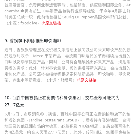
首席运营官，负责商业和运营职能，包括销售、供应链和国际业务。Ar
chambault拥有超过30年消费品包装行业领导经验，于今年4月辞去好
时美国总裁一职，此前他曾担任Keurig Dr Pepper美国饮料部门总裁。
（来源：fooddive）
原文链接
9. 香飘飘不排除推出即饮咖啡
近日，香飘飘管理层在投资者关系活动上被问及公司未来即饮产品的新
品规划时表示，Meco 果茶产品，会按照口味迭代的节奏继续推出新的
口味以及季节限定产品；同时，公司将会继续推出鲜果茶产品，满足消
费者的需求；此外，针对零食量贩、餐饮渠道等新兴渠道，会推出新的
定制化产品。公司还将会继续积极探索杯装新品类，即饮咖啡、即饮奶
茶、养生水等新赛道。（来源：财经网）
原文链接
10. 百胜中国被指正在竞购怡和餐饮集团，交易金额可能约为
27.17亿元
5月12日，市场消息称，凯雷、百胜中国等公司正在竞购怡和旗下的怡
和餐饮集团（Jardine Restaurant Group），后者持有香港地区、台湾
地区及其他亚洲市场的肯德基、必胜客及PHD连锁店，交易金额可能约
为4亿美元（约合人民币27.17亿元）。此外，传闻指统一集团等也被传