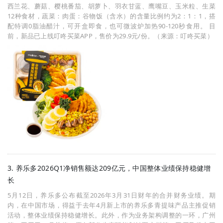
西兰花、蘑菇、樱桃番茄、胡萝卜、羽衣甘蓝、鹰嘴豆、玉米粒、生菜
12种食材，蔬菜：肉蛋：谷物饭（含水）的含量比例约为2：1：1，搭
配特调0脂油醋汁，可开盒即食，也可微波炉加热90-120秒食用。 目
前，新品已上线叮咚买菜APP，售价为29.9元/份。（来源：叮咚买菜）
3. 养乐多2026Q1净销售额达209亿元，中国整体业绩保持稳健增
长
5月12日，养乐多公布截至2026年3月31日财年的合并财务业绩。期
内，在中国市场，得益于去年4月新上市的养乐多青提味产品主推促销
活动，整体业绩保持稳健增长。此外，作为业务架构调整的一环，广州