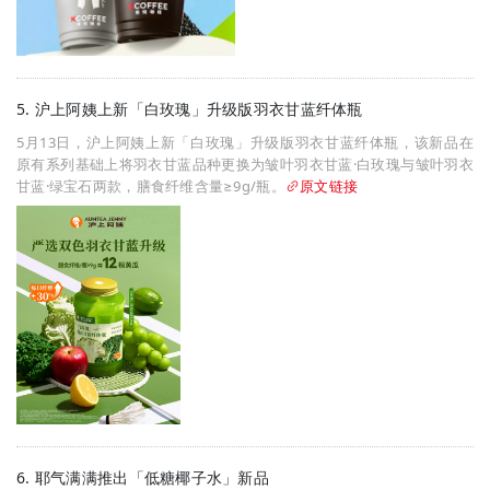
5. 沪上阿姨上新「白玫瑰」升级版羽衣甘蓝纤体瓶
5月13日，沪上阿姨上新「白玫瑰」升级版羽衣甘蓝纤体瓶，该新品在
原有系列基础上将羽衣甘蓝品种更换为皱叶羽衣甘蓝·白玫瑰与皱叶羽衣
甘蓝·绿宝石两款，膳食纤维含量≥9g/瓶。
原文链接
6. 耶气满满推出「低糖椰子水」新品