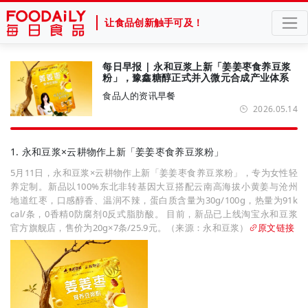
让食品创新触手可及！
每日早报 | 永和豆浆上新「姜姜枣食养豆浆
粉」，豫鑫糖醇正式并入微元合成产业体系
食品人的资讯早餐
2026.05.14
1. 永和豆浆×云耕物作上新「姜姜枣食养豆浆粉」
5月11日，永和豆浆×云耕物作上新「姜姜枣食养豆浆粉」，专为女性轻
养定制。新品以100%东北非转基因大豆搭配云南高海拔小黄姜与沧州
地道红枣，口感醇香、温润不辣，蛋白质含量为30g/100g，热量为91k
cal/条，0香精0防腐剂0反式脂肪酸。 目前，新品已上线淘宝永和豆浆
官方旗舰店，售价为20g×7条/25.9元。（来源：永和豆浆）
原文链接