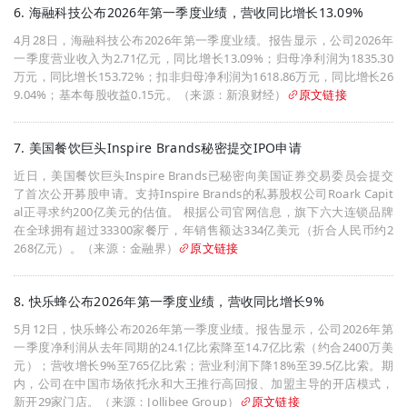
6. 海融科技公布2026年第一季度业绩，营收同比增长13.09%
4月28日，海融科技公布2026年第一季度业绩。报告显示，公司2026年
一季度营业收入为2.71亿元，同比增长13.09%；归母净利润为1835.30
万元，同比增长153.72%；扣非归母净利润为1618.86万元，同比增长26
9.04%；基本每股收益0.15元。（来源：新浪财经）
原文链接
7. 美国餐饮巨头Inspire Brands秘密提交IPO申请
近日，美国餐饮巨头Inspire Brands已秘密向美国证券交易委员会提交
了首次公开募股申请。支持Inspire Brands的私募股权公司Roark Capit
al正寻求约200亿美元的估值。 根据公司官网信息，旗下六大连锁品牌
在全球拥有超过33300家餐厅，年销售额达334亿美元（折合人民币约2
268亿元）。（来源：金融界）
原文链接
8. 快乐蜂公布2026年第一季度业绩，营收同比增长9%
5月12日，快乐蜂公布2026年第一季度业绩。报告显示，公司2026年第
一季度净利润从去年同期的24.1亿比索降至14.7亿比索（约合2400万美
元）；营收增长9%至765亿比索；营业利润下降18%至39.5亿比索。期
内，公司在中国市场依托永和大王推行高回报、加盟主导的开店模式，
新开29家门店。（来源：Jollibee Group）
原文链接