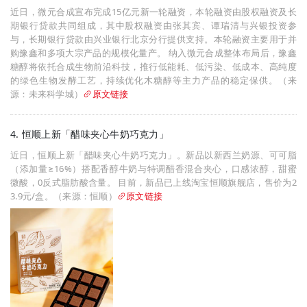
近日，微元合成宣布完成15亿元新一轮融资，本轮融资由股权融资及长
期银行贷款共同组成，其中股权融资由张其宾、谭瑞清与兴银投资参
与，长期银行贷款由兴业银行北京分行提供支持。本轮融资主要用于并
购豫鑫和多项大宗产品的规模化量产。 纳入微元合成整体布局后，豫鑫
糖醇将依托合成生物前沿科技，推行低能耗、低污染、低成本、高纯度
的绿色生物发酵工艺，持续优化木糖醇等主力产品的稳定保供。（来
源：未来科学城）
原文链接
4. 恒顺上新「醋味夹心牛奶巧克力」
近日，恒顺上新「醋味夹心牛奶巧克力」。新品以新西兰奶源、可可脂
（添加量≥16%）搭配香醇牛奶与特调醋香混合夹心，口感浓醇，甜蜜
微酸，0反式脂肪酸含量。 目前，新品已上线淘宝恒顺旗舰店，售价为2
3.9元/盒。（来源：恒顺）
原文链接