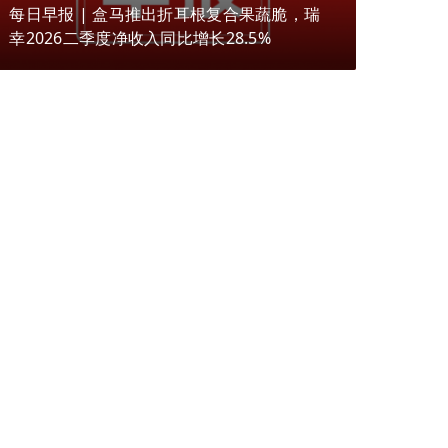
每日早报 | 盒马推出折耳根复合果蔬脆，瑞
幸2026二季度净收入同比增长28.5%