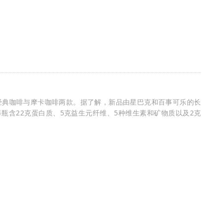
经典咖啡与摩卡咖啡两款。据了解，新品由星巴克和百事可乐的长
，每瓶含22克蛋白质、5克益生元纤维、5种维生素和矿物质以及2克