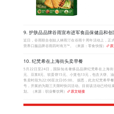
9. 护肤品品牌谷雨宣布进军食品保健品和
近日，谷雨联合创始人林雨汀在谷雨十周年活动上，正
营养口服品牌谷雨四时有方™。（来源：零食快报）
原
10. 纪梵希在上海街头卖早餐
5月22日至24日，国际知名奢侈品品牌纪梵希在上海
元、豆浆8元、软蛋饼15元、小笼包13元，包含大饼、油
售卖时段为22:00至次日05:00。 据悉，此次纪梵
号，开展的为期三天限时快闪活动。目前该活动已经结
划。（来源：职业餐饮网）
原文链接