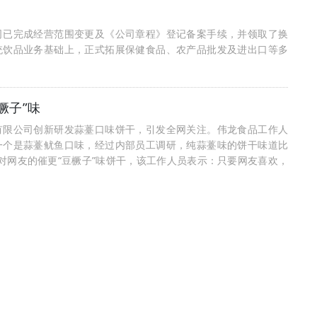
司已完成经营范围变更及《公司章程》登记备案手续，并领取了换
统饮品业务基础上，正式拓展保健食品、农产品批发及进出口等多
橛子”味
有限公司创新研发蒜薹口味饼干，引发全网关注。伟龙食品工作人
一个是蒜薹鱿鱼口味，经过内部员工调研，纯蒜薹味的饼干味道比
对网友的催更“豆橛子”味饼干，该工作人员表示：只要网友喜欢，