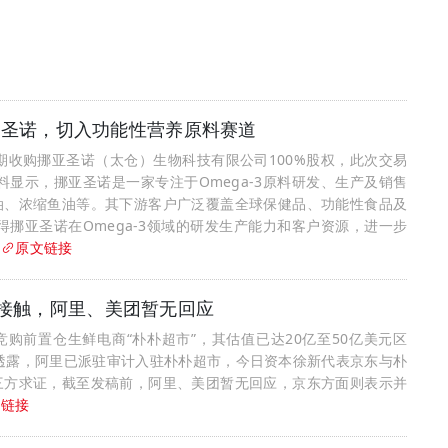
挪亚圣诺，切入功能性营养原料赛道
两期收购挪亚圣诺（太仓）生物科技有限公司100%股权，此次交易
显示，挪亚圣诺是一家专注于Omega-3原料研发、生产及销售
油、浓缩鱼油等。其下游客户广泛覆盖全球保健品、功能性食品及
挪亚圣诺在Omega-3领域的研发生产能力和客户资源，进一步
）
原文链接
认接触，阿里、美团暂无回应
购前置仓生鲜电商“朴朴超市”，其估值已达20亿至50亿美元区
透露，阿里已派驻审计入驻朴朴超市，今日资本徐新代表京东与朴
三方求证，截至发稿前，阿里、美团暂无回应，京东方面则表示并
文链接