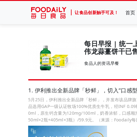
首页
让食品创新触手可及！
每日早报 | 统
伟龙蒜薹饼干已售
食品人的资讯早餐
1. 伊利推出全新品牌「秒鲜」，切入“口感
5月25日，伊利推出全新品牌「秒鲜」，并发布该品牌旗
品选用GAP一级认证牧场100%优质生牛乳，经INF 0.
0ml，原生钙含量为120mg/100ml，奶香浓郁，
50ml×2瓶+405ml×3瓶）/59.9元。（来源：Foodail