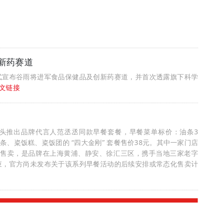
创新药赛道
式宣布谷雨将进军食品保健品及创新药赛道，并首次透露旗下科学
文链接
街头推出品牌代言人范丞丞同款早餐套餐，早餐菜单标价：油条3
条、粢饭糕、粢饭团的 “四大金刚” 套餐售价38元。其中一家门店
希早餐售卖，是品牌在上海黄浦、静安、徐汇三区，携手当地三家老字
束，官方尚未发布关于该系列早餐活动的后续安排或常态化售卖计