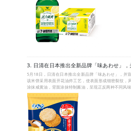
3. 日清在日本推出全新品牌「味あわせ」，
5月18日，日清在日本推出全新品牌「味あわせ」，并宣
该米饼采用表面开花油炸工艺，使表面形成细密裂纹，
涂抹咸黄油，背面涂抹特制酱油，呈现正反两种不同风