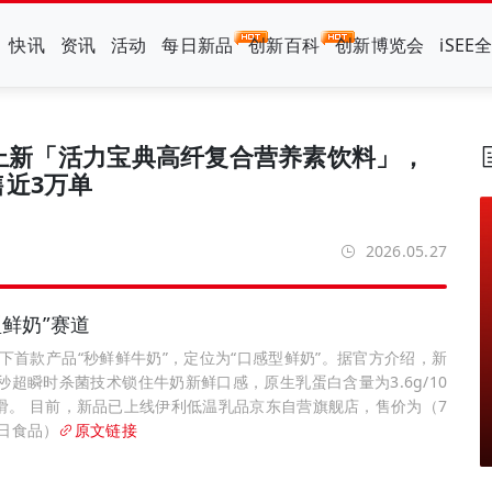
快讯
资讯
活动
每日新品
创新百科
创新博览会
iSEE
一上新「活力宝典高纤复合营养素饮料」，
近3万单
2026.05.27
型鲜奶”赛道
下首款产品“秒鲜鲜牛奶”，定位为“口感型鲜奶”。据官方介绍，新
09秒超瞬时杀菌技术锁住牛奶新鲜口感，原生乳蛋白含量为3.6g/10
口感顺滑。 目前，新品已上线伊利低温乳品京东自营旗舰店，售价为（7
y每日食品）
原文链接