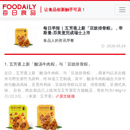
让食品创新触手可及！
每日早报 | 五芳斋上新「豆豉排骨粽」，帝
斯曼-芬美意完成瑞士上市
食品人的资讯早餐
2026.05.29
1. 五芳斋上新「酸汤牛肉粽」与「豆豉排骨粽」
近日，五芳斋上新「酸汤牛肉粽」与「豆豉排骨粽」，两者均以东北糯
米与野生箬竹为原料，经36道工艺制成。其中，酸汤牛肉粽融合大块牛
肉与酸汤风味，呈贵州风味；豆豉排骨粽以豆豉、排骨搭配，呈潮式风
味。 目前，两款新品已上线淘宝五芳斋官方旗舰店，售价均为140g×2
只/22.3元。（来源：五芳斋）
原文链接