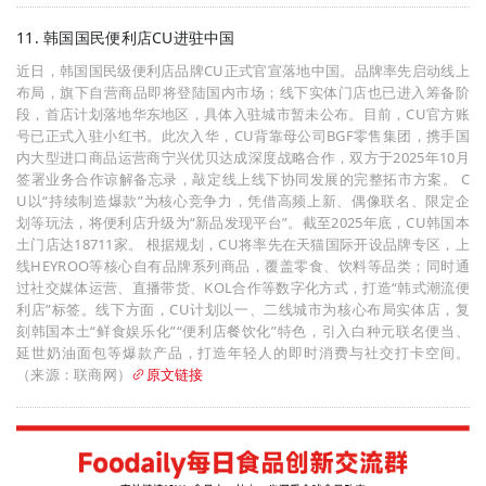
11. 韩国国民便利店CU进驻中国
近日，韩国国民级便利店品牌CU正式官宣落地中国。品牌率先启动线上
布局，旗下自营商品即将登陆国内市场；线下实体门店也已进入筹备阶
段，首店计划落地华东地区，具体入驻城市暂未公布。目前，CU官方账
号已正式入驻小红书。此次入华，CU背靠母公司BGF零售集团，携手国
内大型进口商品运营商宁兴优贝达成深度战略合作，双方于2025年10月
签署业务合作谅解备忘录，敲定线上线下协同发展的完整拓市方案。 C
U以“持续制造爆款”为核心竞争力，凭借高频上新、偶像联名、限定企
划等玩法，将便利店升级为“新品发现平台”。截至2025年底，CU韩国本
土门店达18711家。 根据规划，CU将率先在天猫国际开设品牌专区，上
线HEYROO等核心自有品牌系列商品，覆盖零食、饮料等品类；同时通
过社交媒体运营、直播带货、KOL合作等数字化方式，打造“韩式潮流便
利店”标签。线下方面，CU计划以一、二线城市为核心布局实体店，复
刻韩国本土“鲜食娱乐化”“便利店餐饮化”特色，引入白种元联名便当、
延世奶油面包等爆款产品，打造年轻人的即时消费与社交打卡空间。
（来源：联商网）
原文链接