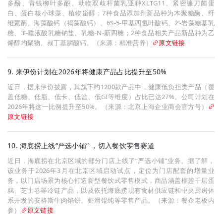
多酚、青钱柳叶多酚、动物双歧杆菌乳亚种XLTG11、紧密镰刀菌蛋
白、蛋白核小球藻、植物甾醇；7种食品添加剂新品种为木聚糖酶、纤
维素酶、海藻酸钙（褐藻酸钙）、6S-5-甲基四氢叶酸钙、2’-岩藻糖基乳
糖、3’-唾液酸乳糖钠盐、乳糖-N-新四糖；2种食品相关产品新品种为乙
烯醇均聚物、叔丁基膦酸钙。（来源：精准营养）
原文链接
9. 来伊份计划在2026年将健康产品占比提升至50%
近日，据来伊份披露，其旗下约1200款产品中，健康低负担类产品（覆
盖低糖、低脂、低卡、低盐、低GI等维度）占比已达27%。公司计划在
2026年将这一比例提升至50%。（来源：北京上海企业商会官方号）
原文链接
10. 海底捞上线“严选小铺” ，切入餐饮零售赛道
近日，海底捞在北京区域的部分门店上线了“严选小铺”业务。据了解，
该业务于2026年3月在北京区域启动试点，定位为门店配套的增量业
务，以门店场景为核心打造新型餐饮式零售模式，商品涵盖榴莲千层蛋
糕、芝士卷等冷链产品，以及依托海底捞现有食材供应链和中央厨房体
系开发的安格斯牛肉馅饼、虾滑馄饨等零售产品。（来源：餐企老板内
参）
原文链接