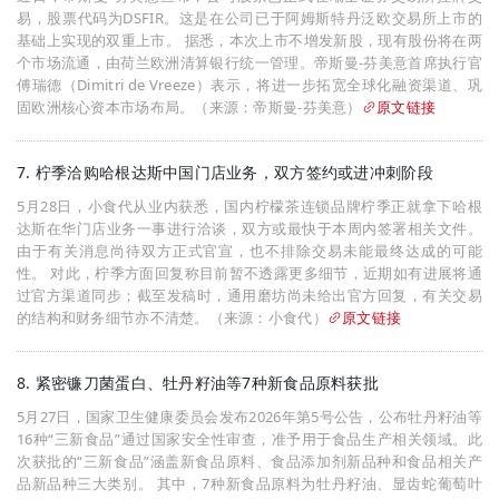
易，股票代码为DSFIR。这是在公司已于阿姆斯特丹泛欧交易所上市的
基础上实现的双重上市。 据悉，本次上市不增发新股，现有股份将在两
个市场流通，由荷兰欧洲清算银行统一管理。帝斯曼-芬美意首席执行官
傅瑞德（Dimitri de Vreeze）表示，将进一步拓宽全球化融资渠道、巩
固欧洲核心资本市场布局。（来源：帝斯曼-芬美意）
原文链接
7. 柠季洽购哈根达斯中国门店业务，双方签约或进冲刺阶段
5月28日，小食代从业内获悉，国内柠檬茶连锁品牌柠季正就拿下哈根
达斯在华门店业务一事进行洽谈，双方或最快于本周内签署相关文件。
由于有关消息尚待双方正式官宣，也不排除交易未能最终达成的可能
性。 对此，柠季方面回复称目前暂不透露更多细节，近期如有进展将通
过官方渠道同步；截至发稿时，通用磨坊尚未给出官方回复，有关交易
的结构和财务细节亦不清楚。（来源：小食代）
原文链接
8. 紧密镰刀菌蛋白、牡丹籽油等7种新食品原料获批
5月27日，国家卫生健康委员会发布2026年第5号公告，公布牡丹籽油等
16种“三新食品”通过国家安全性审查，准予用于食品生产相关领域。此
次获批的“三新食品”涵盖新食品原料、食品添加剂新品种和食品相关产
品新品种三大类别。 其中，7种新食品原料为牡丹籽油、显齿蛇葡萄叶