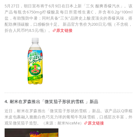
5月27日，朝日宣布将于6月9日在日本上新「三矢 酸爽香檬汽水」。该
产品每瓶含6750mg柠檬酸及每日所需维生素C，并含有0.2g/100ml
盐，有助预防中暑；同时具备“三矢”品牌史上酸度顶尖的香檬风味，搭
配劲爽强碳酸，口感畅快十足。 新品官方售价为200日元/瓶（不含税，
折合人民币约8.5元/瓶）。
原文链接
4. 耐米在罗森推出「微笑茄子形状的雪糕 」新品
近日，耐米在罗森推出「微笑茄子形状的雪糕 」新品。该产品以Q弹糯
米皮包裹融入脆脆白色巧克力球的葡萄牛乳味雪糕，口感层次丰富，外
观呈微笑茄子造型。（来源：耐米NiceMe）
原文链接