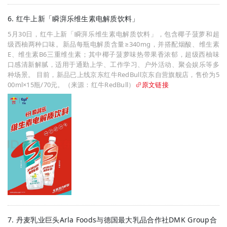
6. 红牛上新「瞬湃乐维生素电解质饮料」
5月30日，红牛上新「瞬湃乐维生素电解质饮料」，包含椰子菠萝和超
级西柚两种口味。新品每瓶电解质含量≥340mg，并搭配烟酸、维生素
E、维生素B6三重维生素；其中椰子菠萝味热带果香浓郁，超级西柚味
口感清新解腻，适用于通勤上学、工作学习、户外活动、聚会娱乐等多
种场景。 目前，新品已上线京东红牛RedBull京东自营旗舰店，售价为5
00ml×15瓶/70元。（来源：红牛RedBull）
原文链接
7. 丹麦乳业巨头Arla Foods与德国最大乳品合作社DMK Group合