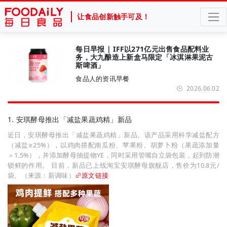
让食品创新触手可及！
每日早报 | IFF以271亿元出售食品配料业
务，大九酿造上新盒马限定「冰淇淋果泥古
斯啤酒」
食品人的资讯早餐
2026.06.02
1. 安琪酵母推出「减盐果蔬鸡精」新品
近日，安琪酵母推出「减盐果蔬鸡精」新品。该产品采用科学减盐配方
（减盐≥25%），以鸡肉搭配南瓜粉、苹果粉、胡萝卜粉（果蔬添加量
＞1.5%），并添加酵母抽提物YE，同时采用管嘴自立袋包装，起到防潮
锁鲜的作用。 目前，新品已上线淘宝安琪酵母旗舰店，售价为10.8元/
袋。（来源：新调味）
原文链接