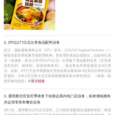
2. IFF以271亿元出售食品配料业务
近日，国际香精香料公司（IFF）宣布，已与CVC Capital Partners（一
家领先的全球私募市场管理机构）所管理的基金达成协议，以超40亿美
元（含债务，折合人民币约271亿元）出售旗下食品配料业务（主营食
品乳化剂、甜味剂、冰淇淋膏体等），该业务去年营收接近32.8亿美
元。此前，IFF已于去年将膳食补充剂业务以最高28.5亿美元出售给法国
罗盖特，今年3月又将大豆压榨及卵磷脂业务出售给邦吉。（来源：欧
洲并购与投资）
原文链接
3. 通用磨坊官宣柠季将拿下哈根达斯内地门店业务，前者继续拥有
并运营零售和餐饮业务
6月1日，通用磨坊公司正式宣布，已与投资者集团达成最终协议，将其