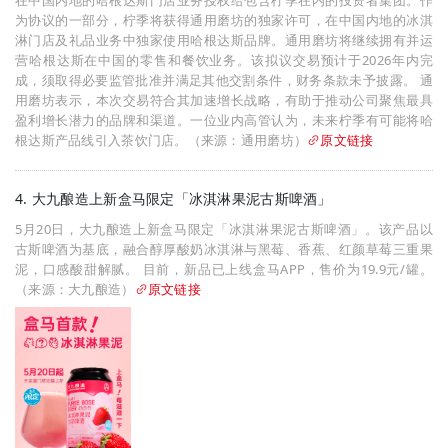
在中国内地的哈根达斯门店业务授权给包含柠季在内的投资者集团。作
为协议的一部分，柠季将获得通用磨坊的独家许可，在中国内地的冰淇
淋门店及礼品业务中独家使用哈根达斯品牌。通用磨坊将继续拥有并运
营哈根达斯在中国的零售和餐饮业务。该拟议交易预计于2026年内完
成，须取得必要监管批准并满足其他交割条件，财务条款未予披露。 通
用磨坊表示，本次交易符合其加速增长战略，有助于推动公司聚焦最具
盈利增长潜力的品牌和渠道。一位业内高管认为，未来柠季有可能将哈
根达斯产品线引入茶饮门店。（来源：通用磨坊）
原文链接
4. 大九酿造上新盒马限定「冰淇淋果泥古斯啤酒」
5月20日，大九酿造上新盒马限定「冰淇淋果泥古斯啤酒」。该产品以
古斯啤酒为基底，融合醇厚酸奶冰淇淋与黑莓、香蕉、红颜草莓三重果
泥，口感酸甜解腻。 目前，新品已上线盒马APP，售价为19.9元/罐。
（来源：大九酿造）
原文链接