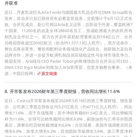
并获准
近日，丹麦乳业巨头Arla Foods与德国最大乳品合作社DMK Group联合
宣布，其合并计划已获得所有必要监管批准，交易预计于6月1日正式生
效。合并完成后，新公司将以Arla名义运营，总部设于丹麦，覆盖欧洲7
个国家、11200名奶农及全球28800名员工，形成欧洲最大的农民所有
制乳业合作社之一。双方合并后年原奶处理量将达到194亿公斤，合并
后模拟营收超过200亿欧元（折合约1,577.13亿人民币）。双方还表示，
整合后将在零售、餐饮和配料业务领域强化产品组合、创新能力及自有
品牌合作，并进一步提升欧洲乳制品供应链稳定性与全球市场竞争力。
根据安排，Arla现任CEO Peder Tuborgh将继续担任合并后公司CEO，
DMK CEO Ingo Müller则将加入Arla管理层，负责并购整合事务。（来
源：中国日报网）
原文链接
8. 开市客发布2026财年第三季度财报，营收同比增长11.6%
近日，Costco开市客发布截至2026年5月10日的第三季度财报。报告显
示，公司第三季度总营收达705.27亿美元（约4771亿元人民币），同比
增长11.6%，高于市场预期；其中净销售额691.54亿美元，同比增幅同
样为11.6%。全球可比销售额同比增长9.8%，剔除油价与汇率等外部因
素后，调整后同店销售额增速为6.6%；分区域看，美国市场调整后同店
增长6.8%，加拿大增长6.2%，其他国际市场增长5.9%。第三季度净利