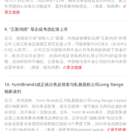
润为21.92亿美元，同比增长15.2%，摊薄后每股收益达4.93美元，较上
年同期的4.28美元大幅提升，盈利质量持续优化。（来源：联商网）
原文链接
9. “正新鸡排” 母企或考虑赴港上市
近日，据报道引述“知情人士”透露，内地连锁餐饮品牌“正新鸡排”的母
公司上海正新食品集团正研究赴港上市，可能筹集约3亿美元（折合约2
0.5亿人民币）。公司正在中国银河和中金公司等机构的协助下筹备IP
O，相关讨论仍在进行，但因内地监管机构对红筹公司IPO的监管收
紧，启动时间尚不确定。正新食品、中国银河及中金公司的代表均未回
应置评请求。（来源：斑马消费）
原文链接
10. Yum!Brands或正就出售必胜客与私募股权公司Long Range
独家谈判
近日，有消息称，Yum! Brands正与私募股权公司Long Range Capital
进行独家谈判，拟出售必胜客，双方正磋商一项可能在几周内达成的潜
在协议，但不保证一定能达成。去年，Yum! Brands表示，因必胜客难
以跟上其他快餐休闲餐饮品牌的步伐，正评估其“战略选择”包括出售；
此前必胜客在美国同店销售额已连续10个季度下降，2025年该品牌贡献
了公司12%的总收入。（来源：瑞恩资本RyanbenCapital）
原文链接