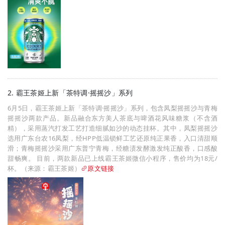
2. 霸王茶姬上新「茶特调·摇摇沙」系列
6月5日，霸王茶姬上新「茶特调·摇摇沙」系列，包含凤梨摇摇沙与青梅
摇摇沙两款产品。新品融合东方美人茶底与啤酒花风味糖浆（不含酒
精），采用蒸汽打发工艺打造细腻如沙的动态挂杯。其中，凤梨摇摇沙
选用广东台农16凤梨，经HPP低温锁鲜工艺还原纯正果香，入口清甜顺
滑；青梅摇摇沙采用广东普宁青梅，经糖渍发酵激发纯正酸香，口感酸
甜畅爽。 目前，两款新品已上线霸王茶姬微信小程序，售价均为18元/
杯。（来源：霸王茶姬）
原文链接