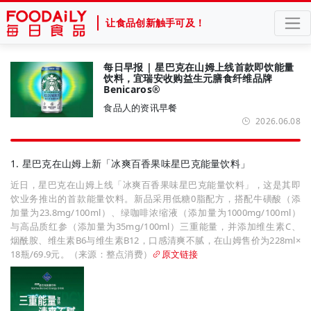
让食品创新触手可及！
每日早报 | 星巴克在山姆上线首款即饮能量
饮料，宜瑞安收购益生元膳食纤维品牌
Benicaros®
食品人的资讯早餐
2026.06.08
1. 星巴克在山姆上新「冰爽百香果味星巴克能量饮料」
近日，星巴克在山姆上线「冰爽百香果味星巴克能量饮料」，这是其即
饮业务推出的首款能量饮料。新品采用低糖0脂配方，搭配牛磺酸（添
加量为23.8mg/100ml）、绿咖啡浓缩液（添加量为1000mg/100ml）
与高品质红参（添加量为35mg/100ml）三重能量，并添加维生素C、
烟酰胺、维生素B6与维生素B12，口感清爽不腻，在山姆售价为228ml×
18瓶/69.9元。（来源：整点消费）
原文链接