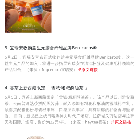
3. 宜瑞安收购益生元膳食纤维品牌Benicaros®
6月2日，宜瑞安宣布正式收购益生元膳食纤维品牌Benicaros®。这一
益生元产品的加入，将进一步拓展宜瑞安在清洁标签及健康配料领域的
产品组合。（来源：Ingredion宜瑞安）
原文链接
4. 喜茶上新西藏限定「 雪域·糌粑酥油茶 」
6月5日，喜茶上新西藏限定「雪域·糌粑酥油茶」。该产品以四川雅安藏
茶、云南普洱熟茶拼配黑苦荞，融入添加有糌粑和酥油的雪域耗牛乳，
顶部搭配糌粑粉与碧根果碎，口感层次丰富，具有浓郁的谷物香与坚果
香。 目前，新品已上线日喀则神力时代广场店、拉萨城关万达店与拉萨
天海国际广场店，售价为22元/杯。（来源：heytea喜茶）
原文链接