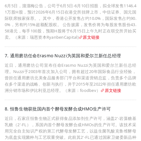
6月5日，溜溜梅公告，公司于6月5日-6月10日招股，拟全球发售1146.4
1万股H股，预计2026年6月15日在港交所挂牌上市，中信证券、国元国
际联席独家保荐。。其中，香港公开发售占约10.0%，国际发售占约90.
0%，另有约15%超额配股权。 公告披露，发售价将为每股发售股份43.
58港元，每手100股，预期H股将于6月15日上午九时正在联交所开始买
卖。（来源：瑞恩资本RyanbenCapital)
原文链接
7. 通用磨坊任命Erasmo Nuzzi为英国和爱尔兰新任总经理
近日，通用磨坊公司宣布任命Erasmo Nuzzi为英国和爱尔兰新任总经
理。Nuzzi于2003年首次加入公司，拥有超过20年国际食品行业经验，
曾担任通用磨坊北美食品服务部门平台和渠道营销总监，负责多个品牌
在多个渠道的战略、创新与执行，并于2015年至2022年担任通用磨坊欧
洲分销市场和伊比利亚总经理。（来源：foodbev）
原文链接
8. 恒鲁生物获批国内首个酵母发酵合成HMO生产许可
近日，石家庄恒鲁生物正式获得食品添加剂生产许可，涵盖2'-岩藻糖基
乳糖（2'-FL），系国内首个酵母发酵合成HMOs的生产许可。该技术采
用完全自主知识产权的第三代酵母发酵工艺，以益生菌乳酸克鲁维酵母
为底盘实现菌种与工艺双重突破。此前其2'-FL已通过国家卫健委新品种