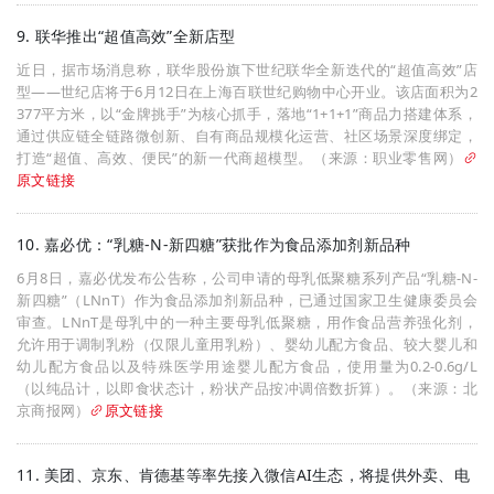
9. 联华推出“超值高效”全新店型
近日，据市场消息称，联华股份旗下世纪联华全新迭代的“超值高效”店
型——世纪店将于6月12日在上海百联世纪购物中心开业。该店面积为2
377平方米，以“金牌挑手”为核心抓手，落地“1+1+1”商品力搭建体系，
通过供应链全链路微创新、自有商品规模化运营、社区场景深度绑定，
打造“超值、高效、便民”的新一代商超模型。（来源：职业零售网）
原文链接
10. 嘉必优：“乳糖-N-新四糖”获批作为食品添加剂新品种
6月8日，嘉必优发布公告称，公司申请的母乳低聚糖系列产品“乳糖-N-
新四糖”（LNnT）作为食品添加剂新品种，已通过国家卫生健康委员会
审查。LNnT是母乳中的一种主要母乳低聚糖，用作食品营养强化剂，
允许用于调制乳粉（仅限儿童用乳粉）、婴幼儿配方食品、较大婴儿和
幼儿配方食品以及特殊医学用途婴儿配方食品，使用量为0.2-0.6g/L
（以纯品计，以即食状态计，粉状产品按冲调倍数折算）。（来源：北
京商报网）
原文链接
11. 美团、京东、肯德基等率先接入微信AI生态，将提供外卖、电