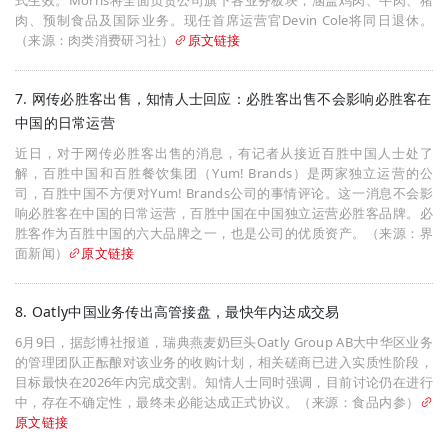
肉、预制食品及国际业务。现任首席运营官Devin Cole将同日退休。
（来源：肉类消费研习社）
原文链接
7. 网传必胜客出售，知情人士回应：必胜客出售不会影响必胜客在
中国的日常运营
近日，对于网传必胜客出售的消息，有记者从接近百胜中国人士处了
解，百胜中国和百胜餐饮集团（Yum! Brands）是两家独立运营的公
司，百胜中国不方便对Yum! Brands公司的事情评论。这一消息不会影
响必胜客在中国的日常运营，百胜中国在中国独立运营必胜客品牌。必
胜客作为百胜中国的六大品牌之一，也是公司的优质资产。（来源：界
面新闻）
原文链接
8. Oatly中国业务传出高管接盘，最快年内达成交易
6月9日，据彭博社报道，瑞典燕麦奶巨头Oatly Group AB大中华区业务
的管理团队正酝酿对该业务的收购计划，相关磋商已进入实质性阶段，
目标最快在2026年内完成交割。知情人士同时强调，目前讨论仍在进行
中，存在不确定性，最终未必能达成正式协议。（来源：食品内参）
原文链接