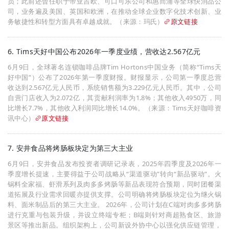
员；此前还曾任职于帝亚吉欧、可口可乐公司和惠而浦等全球快消品公
司，业务遍及美国、英国和欧洲，在推动全球企业数字化技术创新、业
务敏捷性和转型方面具有卓越成就。（来源：玛氏）
原文链接
6. Tims天好中国公布2026年一季度业绩，营收达2.567亿元
6月9日，全球著名连锁咖啡品牌Tim Hortons中国业务（简称“Tims天
好中国”）公布了2026年第一季度财报。财报显示，公司第一季度总营
收达到2.567亿元人民币，系统销售额为3.229亿元人民币。其中，公司
自营门店收入为2.072亿，其贡献利润率为1.8%；其他收入4950万，同
比增长7.7%，其他收入利润同比增长14.0%。（来源：Tims天好咖啡资
讯中心）
原文链接
7. 安井食品将烤肠板块定为第三大主业
6月9日，安井食品发布投资者调研记录表，2025年四季度及2026年一
季度增长提速，主要得益于公司战略从“渠道驱动”转向“新品驱动”。火
锅料全家福、虾滑系列及肉多多烤肠等新品表现符合预期，同时团餐渠
道拓展及行业需求回暖亦提供支撑。公司明确将烤肠板块定位为继火锅
料、面米制品后的第三大主业。 2026年，公司计划在C端对肉多多烤肠
进行克重与包装升级，并设立终端专柜；B端则针对商超熟食区、旅游
景区等推出新品。组织架构上，公司新设外协中心以强化供应链管理，