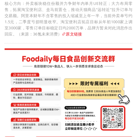
核心方向：外卖板块稳住份额并力争财年内单月UE转正；大力布局零
售，拓展淘宝便利店、盒马前置仓，推动天猫商品“远转近”拉升订单与
交易额。阿里本财年不含零售的投入缩减至上年一半，当前外卖单亏约
1.5元，二季度亏损明显收窄。淘宝便利店拓店目标从年初1000家上调
至3000家，零售订单目标稳定日均2000万单，品牌方暂未对此消息作出
回应。（来源：36氪未来消费）
原文链接