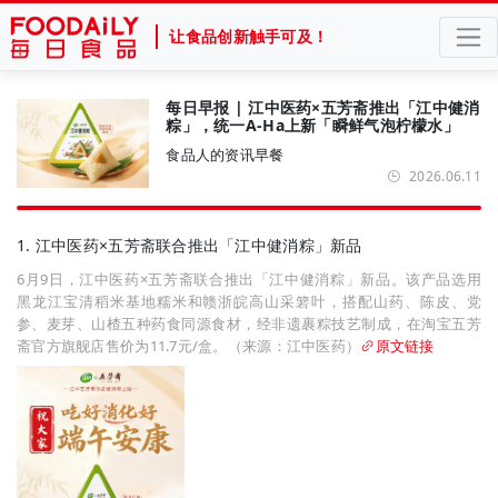
让食品创新触手可及！
每日早报 | 江中医药×五芳斋推出「江中健消
粽」，统一A-Ha上新「瞬鲜气泡柠檬水」
食品人的资讯早餐
2026.06.11
1. 江中医药×五芳斋联合推出「江中健消粽」新品
6月9日，江中医药×五芳斋联合推出「江中健消粽」新品。该产品选用
黑龙江宝清稻米基地糯米和赣浙皖高山采箬叶，搭配山药、陈皮、党
参、麦芽、山楂五种药食同源食材，经非遗裹粽技艺制成，在淘宝五芳
斋官方旗舰店售价为11.7元/盒。（来源：江中医药）
原文链接