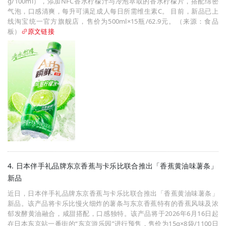
g/100ml），添加NFC香水柠檬汁与冷泡萃取的香水柠檬片，搭配绵密
气泡，口感清爽，每升可满足成人每日所需维生素C。 目前，新品已上
线淘宝统一官方旗舰店，售价为500ml×15瓶/62.9元。（来源：食品
板）
原文链接
4. 日本伴手礼品牌东京香蕉与卡乐比联合推出「香蕉黄油味薯条」
新品
近日，日本伴手礼品牌东京香蕉与卡乐比联合推出「香蕉黄油味薯条」
新品。该产品将卡乐比慢火细炸的薯条与东京香蕉特有的香蕉风味及浓
郁发酵黄油融合，咸甜搭配，口感独特。该产品将于2026年6月16日起
在日本东京站一番街的“东京游乐园”进行预售，售价为15g×8袋/1100日