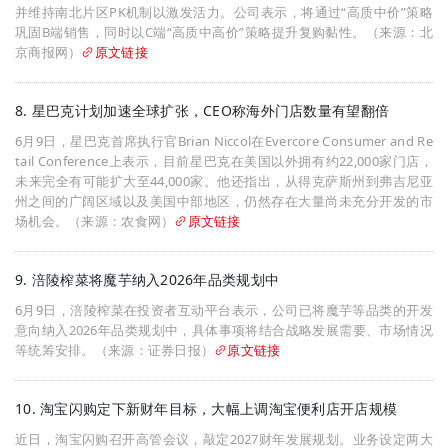
并维持南北片区PK机制以激发活力。公司表示，将通过“高质中价”策略
巩固B端销售，同时以C端“高质中高价”策略提升复购黏性。（来源：北
京商报网）
原文链接
8. 星巴克计划加速全球扩张，CEO称海外门店数量有望翻倍
6月9日，星巴克首席执行官Brian Niccol在Evercore Consumer and Re
tail Conference上表示，目前星巴克在美国以外拥有约22,000家门店，
未来完全有可能扩大至44,000家。他还指出，从得克萨斯州到弗吉尼亚
州之间的广阔区域以及美国中部地区，仍然存在大量尚未充分开发的市
场机会。（来源：农食网）
原文链接
9. 涪陵榨菜将魔芋纳入2026年品类规划中
6月9日，涪陵榨菜在投资者互动平台表示，公司已将魔芋等品类的开发
意向纳入2026年品类规划中，具体事项将结合战略发展需要、市场情况
等统筹安排。（来源：证券日报）
原文链接
10. 淘宝闪购定下新财年目标，大幅上调淘宝便利店开店规模
近日，淘宝闪购召开高管会议，敲定2027财年发展规划。业务设定两大