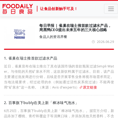
让食品创新触手可及！
每日早报 | 雀巢在瑞士推首款过滤水产品，
周黑鸭CEO提出未来五年的三大核心战略
食品人的资讯早餐
2026.06.29
1. 雀巢在瑞士推首款过滤水产品
近日，雀巢宣布在瑞士推出了其在该国市场的首款瓶装过滤Simpli Wat
er。与传统的天然矿泉水不同，这款新饮料属于过滤水。目前，该产品
主要通过批发商进行分销，后续是否开展零售业务将视市场需求而定。
当地法规要求，经过处理的水（例如通过活性炭系统过滤）不能再使
用“矿泉水”这一名称。（来源：Avis d'wxperts）
原文链接
2. 百事旗下bubly在美上新「棒冰味气泡水」
6月25日，百事旗下bubly在美上新「棒冰味气泡水」。据官方介绍，新
品添加了樱桃、青柠和覆盆子等清爽口味，并添加其他天然香料，不含