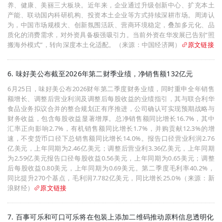
养、健康、美丽三大板块。近年来，企业通过升级创新中心、扩充本土
产能、联动国内科研机构、投资本土企业等方式持续深耕市场。周涛认
为，中国市场规模大、创新氛围活跃、营商环境稳定，叠加多元化、品
质化的消费需求，对外资具备极强吸引力。当前外资在华发展已告别“照
搬海外模式”，转向深度本土化适配。（来源：中国经济网）
原文链接
6. 味好美公布截至2026年第二财季业绩，净销售额132亿元
6月25日，味好美公布2026财年第二季度财务业绩，同时重申全年销售
额增长、调整后营业利润及调整后每股收益的业绩指引，其与联合利华
食品业务拟议合并的整合规划正有序推进，公司确认可实现预期战略与
财务收益，包含每股收益显著增厚。总净销售额同比增长16.7%，其中
汇率正向影响2.7%，有机销售额同比增长1.7%，并购贡献12.3%的增
速，不变货币口径下总销售额同比增长14.0%。报告口径营业利润2.76
亿美元，上年同期为2.46亿美元；调整后营业利3.36亿美元，上年同期
为2.59亿美元报告口径每股收益0.56美元，上年同期为0.65美元；调整
后每股收益0.80美元，上年同期为0.69美元。第二季度毛利率40.2%，
同比提升270个基点，毛利润7.782亿美元，同比增长25.0%（来源：新
浪财经）
原文链接
7. 百事可乐和可口可乐将在包装上添加二维码推动原料信息透明化