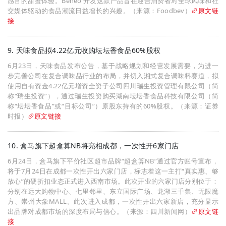
感官的甜蜜体验。Beneo 开发这款产品旨在迎合消费者对全球风味和社
交媒体驱动的食品潮流日益增长的兴趣。（来源：Foodbev）
原文链
接
9. 天味食品拟4.22亿元收购坛坛香食品60%股权
6月23日，天味食品发布公告，基于战略规划和经营发展需要，为进一
步完善公司在复合调味品行业的布局，并切入湘式复合调味料赛道，拟
使用自有资金4.22亿元增资全资子公司四川瑞生投资管理有限公司（简
称“瑞生投资”），通过瑞生投资购买湖南坛坛香食品科技有限公司（简
称“坛坛香食品”或“目标公司”）原股东持有的60%股权。（来源：证券
时报）
原文链接
10. 盒马旗下超盒算NB将亮相成都，一次性开6家门店
6月24日，盒马旗下平价社区超市品牌“超盒算NB”通过官方账号宣布，
将于7月24日在成都一次性开出六家门店，标志着这一主打“真实惠、够
放心”的硬折扣业态正式进入西南市场。此次开业的六家门店分别位于：
分别在远大购物中心、七里邻里、东立国际广场、龙湖三千集、无限魔
方、崇州大象MALL。此次进入成都，一次性开出六家新店，充分显示
出品牌对成都市场的深度布局与信心。（来源：四川新闻网）
原文链
接