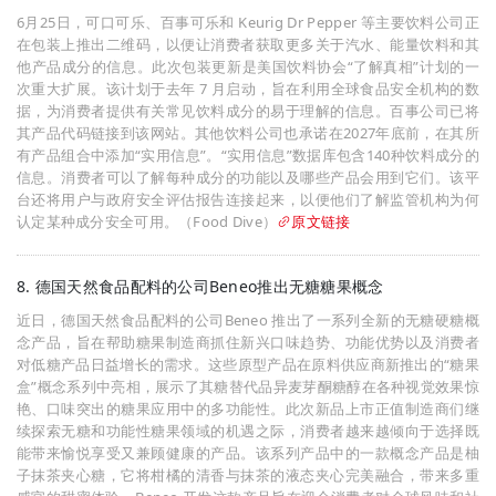
6月25日，可口可乐、百事可乐和 Keurig Dr Pepper 等主要饮料公司正
在包装上推出二维码，以便让消费者获取更多关于汽水、能量饮料和其
他产品成分的信息。此次包装更新是美国饮料协会“了解真相”计划的一
次重大扩展。该计划于去年 7 月启动，旨在利用全球食品安全机构的数
据，为消费者提供有关常见饮料成分的易于理解的信息。百事公司已将
其产品代码链接到该网站。其他饮料公司也承诺在2027年底前，在其所
有产品组合中添加“实用信息”。“实用信息”数据库包含140种饮料成分的
信息。消费者可以了解每种成分的功能以及哪些产品会用到它们。该平
台还将用户与政府安全评估报告连接起来，以便他们了解监管机构为何
认定某种成分安全可用。（Food Dive）
原文链接
8. 德国天然食品配料的公司Beneo推出无糖糖果概念
近日，德国天然食品配料的公司Beneo 推出了一系列全新的无糖硬糖概
念产品，旨在帮助糖果制造商抓住新兴口味趋势、功能优势以及消费者
对低糖产品日益增长的需求。这些原型产品在原料供应商新推出的“糖果
盒”概念系列中亮相，展示了其糖替代品异麦芽酮糖醇在各种视觉效果惊
艳、口味突出的糖果应用中的多功能性。此次新品上市正值制造商们继
续探索无糖和功能性糖果领域的机遇之际，消费者越来越倾向于选择既
能带来愉悦享受又兼顾健康的产品。该系列产品中的一款概念产品是柚
子抹茶夹心糖，它将柑橘的清香与抹茶的液态夹心完美融合，带来多重