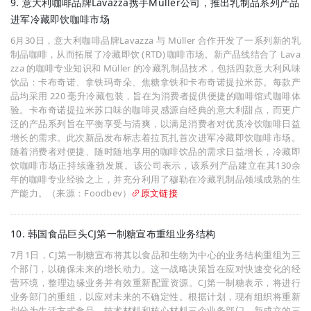
9. 意大利咖啡品牌Lavazza携手Müller公司，推出乳制品系列产品
进军冷藏即饮咖啡市场
6月30日，意大利咖啡品牌Lavazza 与 Müller 合作开发了一系列新的乳
制品咖啡，从而拓展了冷藏即饮 (RTD) 咖啡市场。新产品线结合了 Lava
zza 的咖啡专业知识和 Müller 的冷藏乳制品技术，包括四款意大利风味
饮品：卡布奇诺、拿铁玛奇朵、焦糖拿铁和卡布奇诺提拉米苏。每款产
品均采用 220 毫升冷藏包装，旨在为消费者提供便捷的咖啡馆式咖啡体
验。卡布奇诺提拉米苏口味的咖啡灵感源自经典的意大利甜点，而更广
泛的产品系列旨在平衡享受与清爽，以满足消费者对优质冷饮咖啡日益
增长的需求。此次新品发布标志着拉瓦扎首次进军冷藏即饮咖啡市场。
随着消费者对便捷、随时随地享用的咖啡饮品的需求日益增长，冷藏即
饮咖啡市场正持续蓬勃发展。该公司表示，该系列产品建立在其130余
年的咖啡专业经验之上，并充分利用了穆勒在冷藏乳制品领域成熟的生
产能力。（来源：Foodbev）
原文链接
10. 韩国食品巨头CJ第一制糖宣布重组业务结构
7月1日，CJ第一制糖宣布将其以食品和生物为中心的业务结构重组为三
个部门，以确保未来的增长动力。这一战略决策旨在应对快速变化的经
营环境，整理边缘业务并有效重新配置资源。CJ第一制糖表示，将进行
业务部门的重组，以应对未来的不确定性。根据计划，现有组织将重新
划分为生活方式食品、技术材料和核心材料三个业务部门，新成立的三