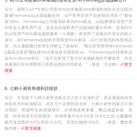
近日，新西兰a2™牛奶公司宣布与全球微藻DHA领域的顶尖企业法国法
蒙泰Fermentalg达成战略合作，a2™营养支持产品获授全球首个“紫钻
级”DHA，Fermentalg公司最高标准的DHA藻油。a2品牌推出至奕™系
列专业儿童营养产品，是其在高端营养产品领域的重大布局，该系列中
的a2至奕™DHA藻油凝胶糖果（小海豚）便使用了这项合作背后的核心
成分，由Fermentalg提供并授权的DHA藻油，以行业领先的纯度和品
质，为儿童眼脑力营养支持树立了新标杆。“我们非常荣幸将Fermental
g最高品质的‘紫钻级’DHA藻油首次授权给a2。”Fermentalg全球商务总
监Nico Bonne表示，“这不仅体现了双方对卓越标准的不懈追求，也代
表着我们对全球婴幼儿营养品质的共同承诺。”（来源：大众网）
原文
链接
6. 七鲜小厨布局便利店现炒
近日，京东旗下七鲜小厨专供菜正式入驻十足便利店，首店落地杭州市
余杭区天时科创园店。此次与十足便利店合作，七鲜小厨专供菜主打现
点现炒、即提即走的便捷模式，从现场菜单来看，餐品涵盖炒饭、意
面、炒米粉及中式热菜等，价格带集中在9.9元至18.8元之间:火腿肠炒
饭开业优惠价9.9元(原价15.8元)、豆泡红烧肉18.8元。（来源：餐饮老
板内参）
原文链接