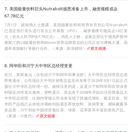
7. 美国能量饮料巨头Nutrabolt据悉准备上市，融资规模或达
67.78亿元
7月1日，据知情人士透露，美国能量饮料和营养补充剂公司Nutrabolt
已选定投行牵头进行首次公开募股（IPO），融资规模可能高达10亿美
元（折合人民币约67.78亿元）。消息人士称，这家总部位于德克萨斯州
奥斯汀的C4能量饮料和Bloom营养品牌背后的公司正在与摩根大通、高
盛和美国银行等银行合作。（来源：新浪财经）
原文链接
8. 阿华田和川宁大中华区总经理变更
近日，英联食品（仅包括川宁和阿华田事业部）大中华区总经理苏志杰
即将退休，公司现任大中华区销售总监吴向东将于2026年9月1日起正式
接任大中华区总经理一职。值得注意的是，这是川宁和阿华田在华业务
时隔近20年首次换帅。资料显示，苏志杰于2008年开始出任英联食品大
中华区总经理，任期内带领公司业务实现了跨越式增长。截至目前，阿
华田产品线已从传统冲调粉剂拓展至即饮饮料、休闲零食、调味蘸酱等
多品类，川宁则在中国经营着红茶、绿茶、花草茶等丰富的茶包产品。
（来源：小食代）
原文链接