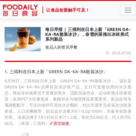
让食品创新触手可及！
每日早报 | 三得利在日本上新「GREEN DA･
KA･RA散装冰沙」，奈雪的茶推出冰砖美式
系列新品
食品人的资讯早餐
2026.07.02
1. 三得利在日本上新「GREEN DA･KA･RA散装冰沙」
6月30日，三得利在日本上新「GREEN DA･KA･RA散装冰沙」。该款是
GREEN DA･KA･RA 品牌首款冰沙类产品，主打可直接饮用的冰沙形
态，降温冷却效果优于普通饮用水，适配高温作业、运动前预冷防暑场
景；采用PET大容量瓶身，兼顾补水与物理降温双重需求。新品使用专
属调配配方，可冻出细碎可流动冰沙颗粒，对比市面常见袋装冰沙甜度
更低，入口清爽顺滑，饮品盐分含量为0.1-0.2g/100ml，具备专业防暑
作用。 该新品将于7月7日在日本711上线，售价为230日元，约人民币9.
68元。（来源：三得利）
原文链接