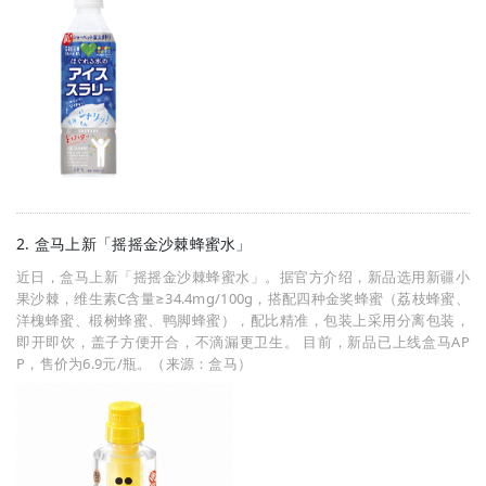
2. 盒马上新「摇摇金沙棘蜂蜜水」
近日，盒马上新「摇摇金沙棘蜂蜜水」。据官方介绍，新品选用新疆小
果沙棘，维生素C含量≥34.4mg/100g，搭配四种金奖蜂蜜（荔枝蜂蜜、
洋槐蜂蜜、椴树蜂蜜、鸭脚蜂蜜），配比精准，包装上采用分离包装，
即开即饮，盖子方便开合，不滴漏更卫生。 目前，新品已上线盒马AP
P，售价为6.9元/瓶。（来源：盒马）