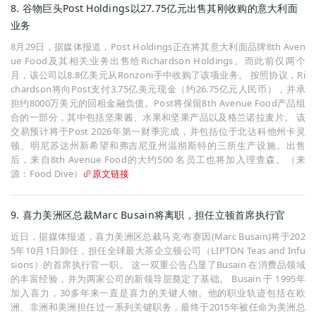
8. 谷物巨头Post Holdings以27.75亿元出售其刚收购的意大利面
业务
8月29日，据媒体报道，Post Holdings正在将其意大利面品牌8th Aven
ue Food及其相关业务出售给Richardson Holdings。而此前仅两个
月，该公司以8.8亿美元从Ronzoni手中收购了该项业务。 按照协议，Ri
chardson将向Post支付3.75亿美元现金（约26.75亿元人民币），并承
担约8000万美元的回租金融负债。Post将保留8th Avenue Food产品组
合的一部分，其中包括坚果酱、水果和坚果产品以及格兰诺拉麦片。 该
交易预计将于Post 2026年第一财季完成，并包括位于北达科他州卡灵
顿、明尼苏达州新希望和弗吉尼亚州温彻斯特的三所生产设施。出售
后，来自8th Avenue Food的大约500 名员工也将加入理查森。（来
源：Food Dive）
原文链接
9. 喜力美洲区总裁Marc Busain将离职，担任立顿首席执行官
近日，据媒体报道，喜力美洲区总裁马克·布赛因(Marc Busain)将于202
5年10月1日卸任，担任全球最大茶企立顿公司（LIPTON Teas and Infu
sions）的首席执行官一职。 这一双重公告凸显了Busain 在消费品领域
的丰富经验，并为两家公司的新领导层奠定了基础。 Busain 于 1995年
加入喜力，30多年来一直是喜力的关键人物。他的职业轨迹包括在欧
洲、非洲和美洲担任过一系列关键职务，最终于2015年被任命为美洲总