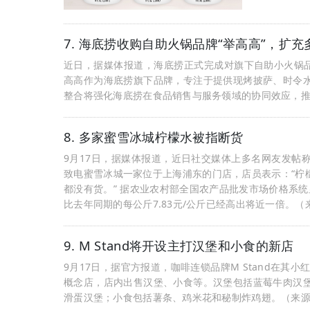
7. 海底捞收购自助火锅品牌“举高高”，扩
近日，据媒体报道，海底捞正式完成对旗下自助小火锅品
高高作为海底捞旗下品牌，专注于提供现烤披萨、时令
整合将强化海底捞在食品销售与服务领域的协同效应，推动
8. 多家蜜雪冰城柠檬水被指断货
9月17日，据媒体报道，近日社交媒体上多名网友发帖
致电蜜雪冰城一家位于上海浦东的门店，店员表示：“柠
都没有货。” 据农业农村部全国农产品批发市场价格系统显
比去年同期的每公斤7.83元/公斤已经高出将近一倍。
9. M Stand将开设主打汉堡和小食的新店
9月17日，据官方报道，咖啡连锁品牌M Stand在其小
概念店，店内出售汉堡、小食等。汉堡包括蓝莓牛肉汉
滑蛋汉堡；小食包括薯条、鸡米花和秘制炸鸡翅。（来源：小