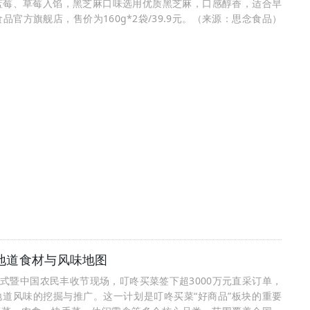
蓝莓、草莓入馅，黑芝麻口味选用优质黑芝麻，口感醇香，适合早
方旗舰店，售价为160g*2袋/39.9元。（来源：思念食品）
国地道食材与风味地图
式暨中国农民丰收节现场，叮咚买菜签下超3000万元直采订单，
地道风味的挖掘与推广。这一计划是叮咚买菜“好商品”板块的重要