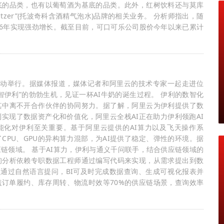
底的品类，也有以葡萄酒为基底的品类。此外，红树饮料还与莫库
rd Seltzer”(托波奇科含酒精气泡水)品牌的相关业务。 分析师指出，随
26年实现强劲增长。截至目前，可口可乐公司股价今年以来已累计
访活动举行。据媒体报道，媒体记者和阿里云的技术专家一起走进位
伊利”的勃勃生机，见证一杯AI牛奶的诞生过程。 伊利的数智化
其中离不开合作伙伴的协同努力。据了解，阿里云为伊利提供了数
实现了数据资产化和价值化，阿里云全栈AI正在助力伊利领跑AI
能化对伊利至关重要。基于阿里云提供的AI算力以及飞天操作系
PU、GPU的异构算力混部，为AI提供了稳定、弹性的环境。据
链领域。 基于AI算力，伊利与通义千问联手，结合供应链领域的
询分析依赖专职数据工程师通过编写代码来实现，从需求提出到数
员通过自然语言提问，BI可及时完成数据查询、生成可视化报表并
订单履约、库存周转、物流时效等70%的供应链场景，查询效率