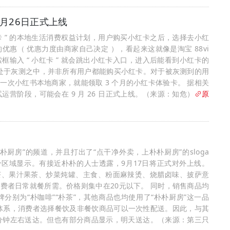
9月26日正式上线
卡 ” 的本地生活消费权益计划，用户购买小红卡之后，选择去小红
的优惠（ 优惠力度由商家自己决定 ），看起来这就像是淘宝 88vi
搜索框输入 “ 小红卡 ” 就会跳出小红卡入口，进入后能看到小红卡的
还处于灰测之中，并非所有用户都能购买小红卡。对于被灰测到的用
打卡一次小红书本地商家，就能领取 3 个月的小红卡体验卡。 据相关
营阶段，可能会在 9 月 26 日正式上线。（来源：知危）
原
厨房”的频道，并且打出了“点干净外卖，上朴朴厨房”的sloga
区域显示。有接近朴朴的人士透露，9月17日将正式对外上线。
茶、果汁果茶、炒菜炖罐、主食、粉面麻辣烫、烧腊卤味、披萨意
费者日常就餐所需。价格则集中在20元以下。 同时，销售商品均
别为“朴咖啡”“朴茶”，其他商品也均使用了“朴朴厨房”这一品
体系，消费者选择餐饮及非餐饮商品可以一次性配送。因此，与其
分钟左右送达。但也有部分商品显示，明天送达。（来源：第三只