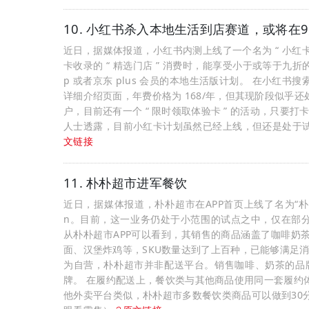
10. 小红书杀入本地生活到店赛道，或将在
近日，据媒体报道，小红书内测上线了一个名为 “ 小红
卡收录的 “ 精选门店 ” 消费时，能享受小于或等于九折
p 或者京东 plus 会员的本地生活版计划。 在小红书
详细介绍页面，年费价格为 168/年，但其现阶段似乎
户，目前还有一个 “ 限时领取体验卡 ” 的活动，只要
人士透露，目前小红卡计划虽然已经上线，但还是处于试运
文链接
11. 朴朴超市进军餐饮
近日，据媒体报道，朴朴超市在APP首页上线了名为“朴朴
n。目前，这一业务仍处于小范围的试点之中，仅在部分
从朴朴超市APP可以看到，其销售的商品涵盖了咖啡奶
面、汉堡炸鸡等，SKU数量达到了上百种，已能够满足消
为自营，朴朴超市并非配送平台。销售咖啡、奶茶的品牌分
牌。 在履约配送上，餐饮类与其他商品使用同一套履约
他外卖平台类似，朴朴超市多数餐饮类商品可以做到30