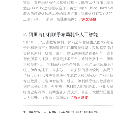
宾治、青柠玛格丽特和草莓代基里，既有以伏特加为基
酒业(TAP.US)达成授权合作，负责“Topo Chico Ha
着含酒精即饮饮料品类的持续扩张，红树饮料有望在20
上涨9.2%。（来源：智通财经网）
原文链接
2. 阿里与伊利联手布局乳业人工智能
9月10日，“走进数智伊利、解码全球智链生态圈”探
于呼和浩特市的伊利智能工厂和智慧牧场，实地感受“数智
贯穿从原料、研发、生产、物流到终端消费各环节，这
智化所需的通算、智算云技术平台，通过数据中台，伊利
大模型时代。 乳制品行业链条较长， 生产及供应链智
统，伊利构建了一云多芯、一云多算的基础设施，实现了C
了解，伊利已将决策算法和生成式大模型融入生产和供应
专业数据，打造BI智能体。过去，伊利供应链的数据查
据产出长达2周。今年初，伊利接入BI智能体，业务人
给出业务洞察，辅助业务人员决策。目前，大模型已覆盖
大大提升。（来源：新华网）
原文链接
3. 海河乳品上新「天津卫月饼味酸奶」