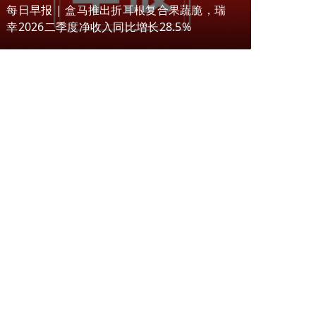
每日早报 | 盒马推出折耳根复合果蔬脆，瑞
幸2026二季度净收入同比增长28.5%