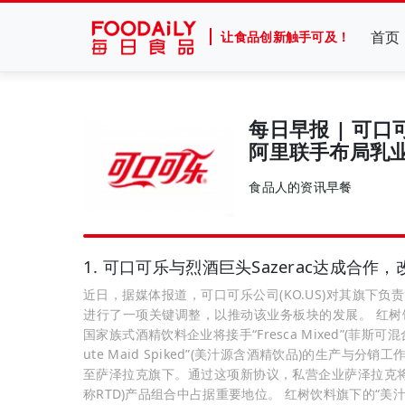
首页
让食品创新触手可及！
每日早报 | 可口
阿里联手布局乳
食品人的资讯早餐
1. 可口可乐与烈酒巨头Sazerac达成合作
近日，据媒体报道，可口可乐公司(KO.US)对其旗下负责管理
进行了一项关键调整，以推动该业务板块的发展。 红树饮料
国家族式酒精饮料企业将接手“Fresca Mixed”(菲斯可混合
ute Maid Spiked”(美汁源含酒精饮品)的生产与分
至萨泽拉克旗下。通过这项新协议，私营企业萨泽拉克将在可口可乐
称RTD)产品组合中占据重要地位。 红树饮料旗下的“