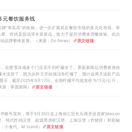
充多元餐饮服务线
牌“举高高”的收购，进一步扩展其在餐饮市场的多元化布局。举
水果、炸鸡及甜品等丰富菜品，致力于提升消费者用餐体验。此次
品牌整体发展。（来源：Do News）
原文链接
称，在蜜雪冰城多个门店买不到柠檬水了。界面新闻以消费者身份
檬水没货了，因为从昨天开始就没有柠檬了，预计这两天这款产品
示，截至2025年9月17日，全国柠檬平均批发价为15元/公斤，
（来源：界面新闻）
原文链接
红书账号宣布，将于9月20日在上海徐汇区长乐路开设首家Maison
堡、韩式炸鸡汉堡、超级黑虎虾汉堡、上海汉堡（炸猪排）和彩椒
食代、M stand）
原文链接