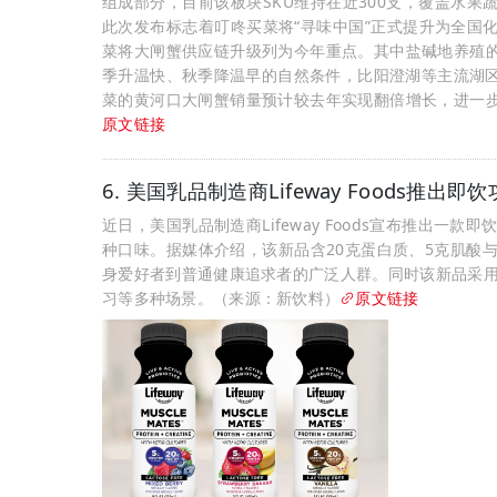
组成部分，目前该板块SKU维持在近300支，覆盖水
此次发布标志着叮咚买菜将“寻味中国”正式提升为全国化
菜将大闸蟹供应链升级列为今年重点。其中盐碱地养殖
季升温快、秋季降温早的自然条件，比阳澄湖等主流湖区提
菜的黄河口大闸蟹销量预计较去年实现翻倍增长，进一
原文链接
6. 美国乳品制造商Lifeway Foods推出即饮
近日，美国乳品制造商Lifeway Foods宣布推出一款
种口味。据媒体介绍，该新品含20克蛋白质、5克肌酸
身爱好者到普通健康追求者的广泛人群。同时该新品采用
习等多种场景。（来源：新饮料）
原文链接