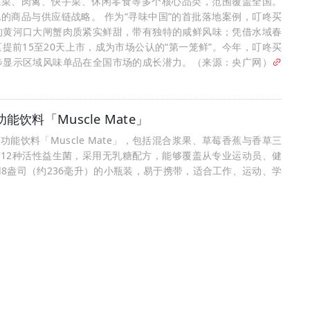
果蔬菜、肉禽、快手菜、休闲零食等多个核心品类，范围覆盖全国。
的商品与供应链战略。 作为“寻味中国”的首批落地案例，叮咚买
的黄河口大闸蟹肉质紧实鲜甜，带有独特的咸鲜风味；凭借水域春
前15至20天上市，成为市场公认的“第一笼鲜”。今年，叮咚买
步显示区域风味单品在全国市场的成长潜力。（来源：央广网）
功能饮料「Muscle Mate」
即饮功能饮料「Muscle Mate」，包括混合浆果、草莓香蕉与香草三
与12种活性益生菌，采用无乳糖配方，能够覆盖从专业运动员、健
8盎司（约236毫升）的小瓶装，易于携带，适合工作、运动、学