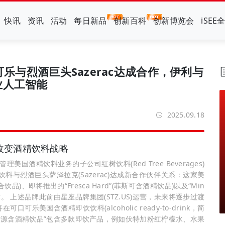
快讯
资讯
活动
每日新品
创新百科
创新博览会
iSEE
可乐与烈酒巨头Sazerac达成合作，伊利与
业人工智能
2025.09.18
，改变酒精饮料战略
美国酒精饮料业务的子公司红树饮料(Red Tree Beverages)
与烈酒巨头萨泽拉克(Sazerac)达成新合作伙伴关系：这家美
饮品)、即将推出的“Fresca Hard”(菲斯可含酒精饮品)以及“Min
销工作。 上述品牌此前由星座品牌集团(STZ.US)运营，未来将逐步过渡
美国含酒精即饮饮料(alcoholic ready-to-drink，简
美汁源含酒精饮品”包含多款即饮产品，例如伏特加粉红柠檬水、水果