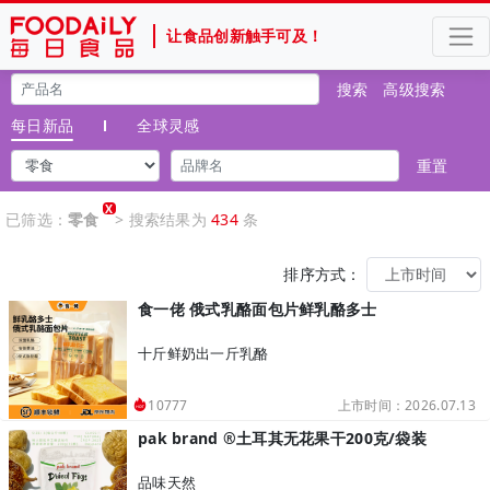
让食品创新触手可及！
搜索
高级搜索
每日新品
全球灵感
重置
X
已筛选：
零食
> 搜索结果为
434
条
排序方式：
食一佬 俄式乳酪面包片鲜乳酪多士
十斤鲜奶出一斤乳酪
上市时间：2026.07.13
10777
pak brand ®土耳其无花果干200克/袋装
品味天然