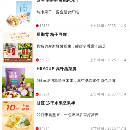
盒马 奶呼呼黄桃芭乐干
纯净果干，富含膳食纤维
上市时间：2025.11.19
43136
星期零 梅子豆腐
真梅肉邂逅酥嫩豆腐，酸甜辛香爆汁满足
上市时间：2025.11.14
36928
HRYOUP 高纤蔬菜脆
5鲜蔬现切加黑豆米果，真空低温锁住原色营养
上市时间：2025.11.14
23961
甘源 冻干水果坚果棒
22种果蔬坚果，一包吃掉多重好营养
上市时间：2025.11.13
34764