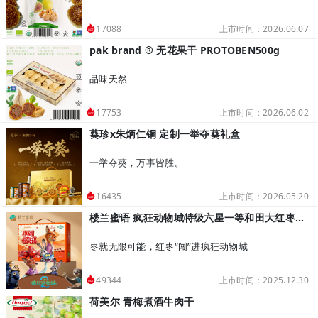
上市时间：2026.06.07
17088
pak brand ® 无花果干 PROTOBEN500g
品味天然
上市时间：2026.06.02
17753
葵珍x朱炳仁铜 定制一举夺葵礼盒
一举夺葵，万事皆胜。
上市时间：2026.05.20
16435
楼兰蜜语 疯狂动物城特级六星一等和田大红枣礼盒2kg 枣来福气礼
枣就无限可能，红枣“闯”进疯狂动物城
上市时间：2025.12.30
49344
荷美尔 青梅煮酒牛肉干