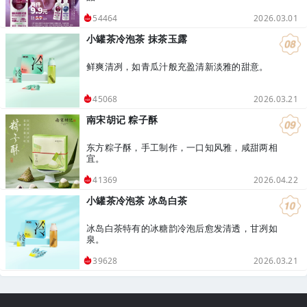
2026.03.01
54464
小罐茶冷泡茶 抹茶玉露
鲜爽清冽，如青瓜汁般充盈清新淡雅的甜意。
2026.03.21
45068
南宋胡记 粽子酥
东方粽子酥，手工制作，一口知风雅，咸甜两相
宜。
2026.04.22
41369
小罐茶冷泡茶 冰岛白茶
冰岛白茶特有的冰糖韵冷泡后愈发清透，甘冽如
泉。
2026.03.21
39628