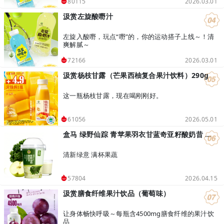
2026.03.01
80115
汲赏左旋酸嘢汁
左旋入酸嘢，玩点“嘢”的，你的运动搭子上线～！清
爽解腻～
2026.03.01
72166
汲赏杨枝甘露（芒果西柚复合果汁饮料）290g
这一瓶杨枝甘露，现在喝刚刚好。
2026.05.01
61056
盒马 绿野仙踪 青苹果羽衣甘蓝奇亚籽酸奶昔 400g
清新绿意 满杯果蔬
2026.04.15
57804
汲赏膳食纤维果汁饮品（葡萄味）
让身体畅快呼吸～每瓶含4500mg膳食纤维的果汁饮
品