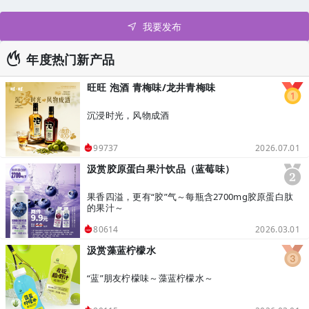
我要发布
年度热门新产品
旺旺 泡酒 青梅味/龙井青梅味
沉浸时光，风物成酒
2026.07.01
99737
汲赏胶原蛋白果汁饮品（蓝莓味）
果香四溢，更有“胶”气～每瓶含2700mg胶原蛋白肽
的果汁～
2026.03.01
80614
汲赏藻蓝柠檬水
“蓝”朋友柠檬味～藻蓝柠檬水～