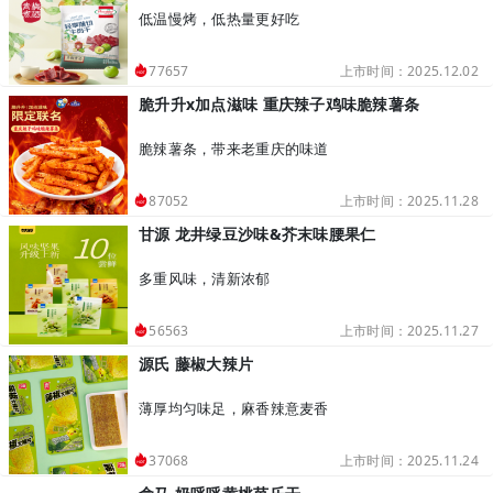
低温慢烤，低热量更好吃
上市时间：2025.12.02
77657
脆升升x加点滋味 重庆辣子鸡味脆辣薯条
脆辣薯条，带来老重庆的味道
上市时间：2025.11.28
87052
甘源 龙井绿豆沙味&芥末味腰果仁
多重风味，清新浓郁
上市时间：2025.11.27
56563
源氏 藤椒大辣片
薄厚均匀味足，麻香辣意麦香
上市时间：2025.11.24
37068