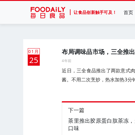
首页
让食品创新触手可及！
布局调味品市场，三全推
01月
25
4年前
近日，三全食品推出了两款意式
酱。不用二次烹炒，热水加热3分
下一篇
茶里推出胶原蛋白肽茶冻，
口味