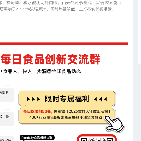
茶冻，有葡萄柚和水蜜桃两种口味。由天然蒟蒻制成，富含胶原蛋白
添加了≥7.33%浓缩果汁。同时热量较低，主打零食代餐场景。