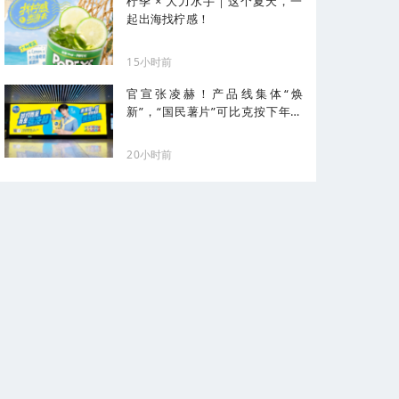
柠季 × 大力水手｜这个夏天，一
起出海找柠感！
15小时前
官宣张凌赫！产品线集体“焕
新”，“国民薯片”可比克按下年轻
化加速键
20小时前