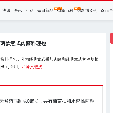
快讯
资讯
活动
每日新品
创新百科
创新博览会
iSEE
出两款意式肉酱料理包
肉酱料理包，分为经典意式番茄肉酱和经典意式奶油培根
钟即可食用。
原文链接
天然蒟蒻制成0脂肪，共有葡萄柚和水蜜桃两种