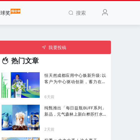
搜索
全球奖
我要投稿
热门文章
恒天然成都应用中心焕新升级: 以
客户为中心驱动创新，蓄力在华
增长
6天前
纯甄推出「每日益瓶BUFF系列」
新品，元气森林上新白桦苏打水...
| 一周热闻
2天前