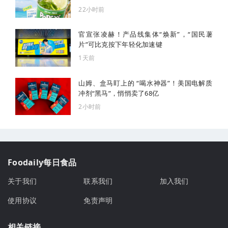
22小时前
官宣张凌赫！产品线集体“焕新”，“国民薯
片”可比克按下年轻化加速键
1天前
山姆、盒马盯上的 “喝水神器”！美国电解质
冲剂“黑马”，悄悄卖了68亿
2小时前
Foodaily每日食品
关于我们
联系我们
加入我们
使用协议
免责声明
相关链接