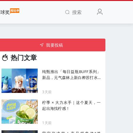
搜索
全球奖
我要投稿
热门文章
纯甄推出「每日益瓶BUFF系列」
新品，元气森林上新白桦苏打水...
| 一周热闻
3天前
柠季 × 大力水手｜这个夏天，一
起出海找柠感！
1天前