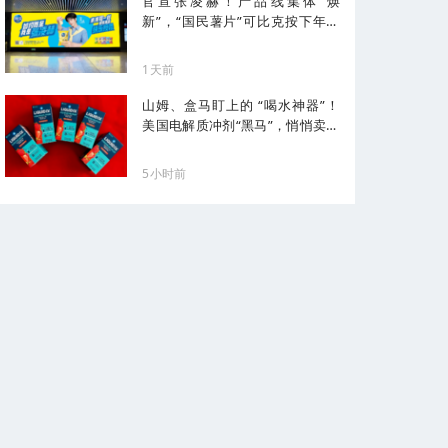
官宣张凌赫！产品线集体“焕
新”，“国民薯片”可比克按下年轻
化加速键
1天前
山姆、盒马盯上的 “喝水神器”！
美国电解质冲剂“黑马”，悄悄卖了
68亿
5小时前