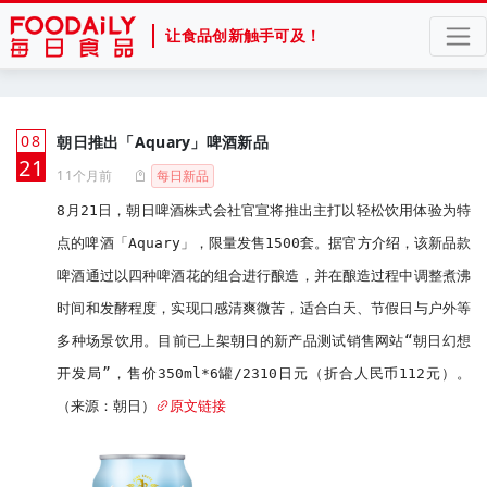
让食品创新触手可及！
08
朝日推出「Aquary」啤酒新品
月
21
11个月前
每日新品
8月21日，朝日啤酒株式会社官宣将推出主打以轻松饮用体验为特
点的啤酒「Aquary」，限量发售1500套。据官方介绍，该新品款
啤酒通过以四种啤酒花的组合进行酿造，并在酿造过程中调整煮沸
时间和发酵程度，实现口感清爽微苦，适合白天、节假日与户外等
多种场景饮用。目前已上架朝日的新产品测试销售网站“朝日幻想
开发局”，售价350ml*6罐/2310日元（折合人民币112元）。
（来源：朝日）
原文链接