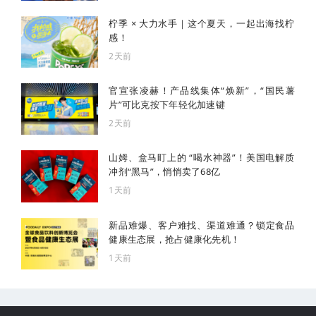
柠季 × 大力水手｜这个夏天，一起出海找柠
感！
2天前
官宣张凌赫！产品线集体“焕新”，“国民薯
片”可比克按下年轻化加速键
2天前
山姆、盒马盯上的 “喝水神器”！美国电解质
冲剂“黑马”，悄悄卖了68亿
1天前
新品难爆、客户难找、渠道难通？锁定食品
健康生态展，抢占健康化先机！
1天前