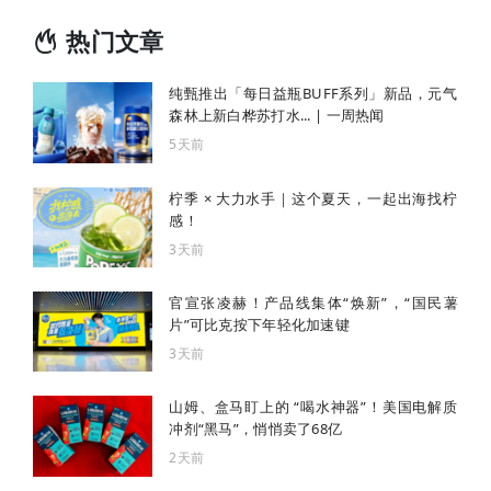
热门文章
纯甄推出「每日益瓶BUFF系列」新品，元气
森林上新白桦苏打水... | 一周热闻
5天前
柠季 × 大力水手｜这个夏天，一起出海找柠
感！
3天前
官宣张凌赫！产品线集体“焕新”，“国民薯
片”可比克按下年轻化加速键
3天前
山姆、盒马盯上的 “喝水神器”！美国电解质
冲剂“黑马”，悄悄卖了68亿
2天前