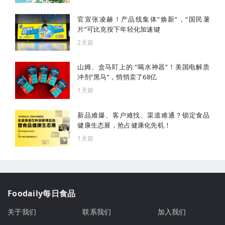
官宣张凌赫！产品线集体“焕新”，“国民薯
片”可比克按下年轻化加速键
2天前
山姆、盒马盯上的 “喝水神器”！美国电解质
冲剂“黑马”，悄悄卖了68亿
1天前
新品难爆、客户难找、渠道难通？锁定食品
健康生态展，抢占健康化先机！
1天前
Foodaily每日食品
关于我们
联系我们
加入我们