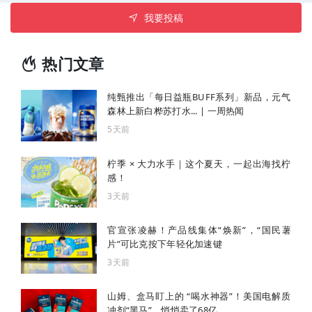
我要投稿
热门文章
纯甄推出「每日益瓶BUFF系列」新品，元气
森林上新白桦苏打水... | 一周热闻
5天前
柠季 × 大力水手｜这个夏天，一起出海找柠
感！
3天前
官宣张凌赫！产品线集体“焕新”，“国民薯
片”可比克按下年轻化加速键
3天前
山姆、盒马盯上的 “喝水神器”！美国电解质
冲剂“黑马”，悄悄卖了68亿